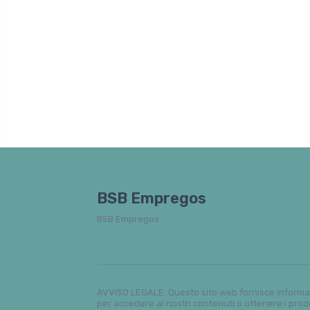
BSB Empregos
BSB Empregos
AVVISO LEGALE: Questo sito web fornisce informazi
per accedere ai nostri contenuti o ottenere i prod