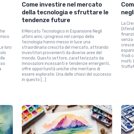
Come investire nel mercato
Come
della tecnologia e sfruttare le
negl
tendenze future
La Cre
Difende
che
Il Mercato Tecnologico in Espansione Negli
finanz
omico
ultimi anni, i progressi nel campo della
senza 
tecnologia hanno messo in luce una
cresce
Le loro
straordinaria crescita del mercato, attirando
espans
solo
investitori provenienti da diverse aree del
frodi 
lle
mondo. Questo settore, caratterizzato da
molti.
sso
innovazioni incessanti e tendenze emergenti,
truffat
a
offre opportunità uniche che meritano di
essere esplorate. Una delle chiavi del successo
in questo […]