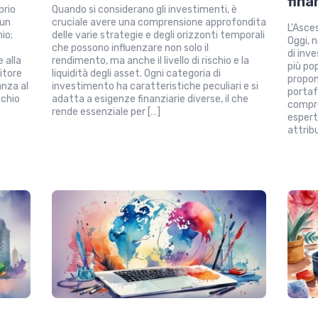
fina
prio
Quando si considerano gli investimenti, è
 un
cruciale avere una comprensione approfondita
L’Asce
io;
delle varie strategie e degli orizzonti temporali
Oggi, n
che possono influenzare non solo il
di in
 alla
rendimento, ma anche il livello di rischio e la
più po
itore
liquidità degli asset. Ogni categoria di
propon
anza al
investimento ha caratteristiche peculiari e si
portaf
schio
adatta a esigenze finanziarie diverse, il che
compre
rende essenziale per […]
espert
attribu