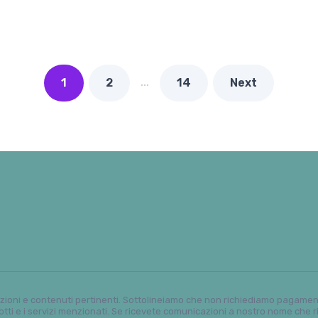
…
1
2
14
Next
oni e contenuti pertinenti. Sottolineiamo che non richiediamo pagamenti,
otti e i servizi menzionati. Se ricevete comunicazioni a nostro nome che 