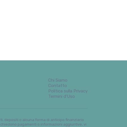
Chi Siamo
Contatto
Politica sulla Privacy
Termini d’Uso
 depositi o alcuna forma di anticipo finanziario
richiedono pagamenti o informazioni aggiuntive, vi