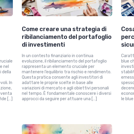
Come creare una strategia di
Cosa
ribilanciamento del portafoglio
perc
di investimenti
sicu
In un contesto finanziario in continua
Caratt
ruciale
evoluzione, il ribilanciamento del portafoglio
blue c
e nel
rappresenta un elemento cruciale per
invest
 della
mantenere l’equilibrio tra rischio e rendimento.
stabil
Questa pratica consente agli investitori di
emesse
oli. In
adattare le proprie scelte in base alle
spesso
zione,
variazioni di mercato e agli obiettivi personali
decenn
diventa
nel tempo. È fondamentale conoscere i diversi
econom
fide […]
approcci da seguire per attuare una […]
le blu