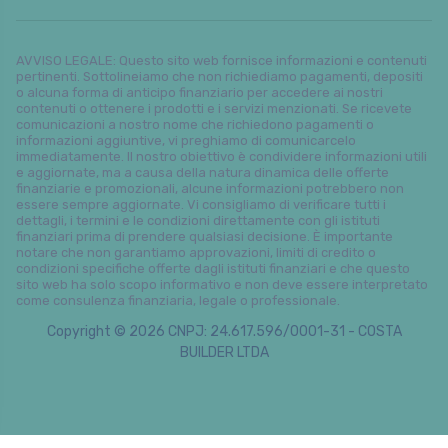
AVVISO LEGALE: Questo sito web fornisce informazioni e contenuti
pertinenti. Sottolineiamo che non richiediamo pagamenti, depositi
o alcuna forma di anticipo finanziario per accedere ai nostri
contenuti o ottenere i prodotti e i servizi menzionati. Se ricevete
comunicazioni a nostro nome che richiedono pagamenti o
informazioni aggiuntive, vi preghiamo di comunicarcelo
immediatamente. Il nostro obiettivo è condividere informazioni utili
e aggiornate, ma a causa della natura dinamica delle offerte
finanziarie e promozionali, alcune informazioni potrebbero non
essere sempre aggiornate. Vi consigliamo di verificare tutti i
dettagli, i termini e le condizioni direttamente con gli istituti
finanziari prima di prendere qualsiasi decisione. È importante
notare che non garantiamo approvazioni, limiti di credito o
condizioni specifiche offerte dagli istituti finanziari e che questo
sito web ha solo scopo informativo e non deve essere interpretato
come consulenza finanziaria, legale o professionale.
Copyright © 2026 CNPJ: 24.617.596/0001-31 - COSTA
BUILDER LTDA