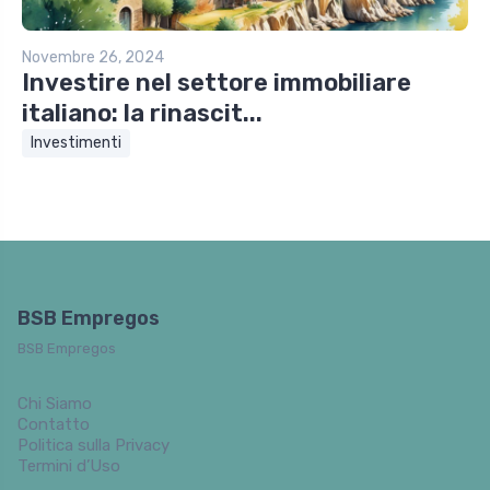
Novembre 26, 2024
Investire nel settore immobiliare
italiano: la rinascit...
Investimenti
BSB Empregos
BSB Empregos
Chi Siamo
Contatto
Politica sulla Privacy
Termini d’Uso