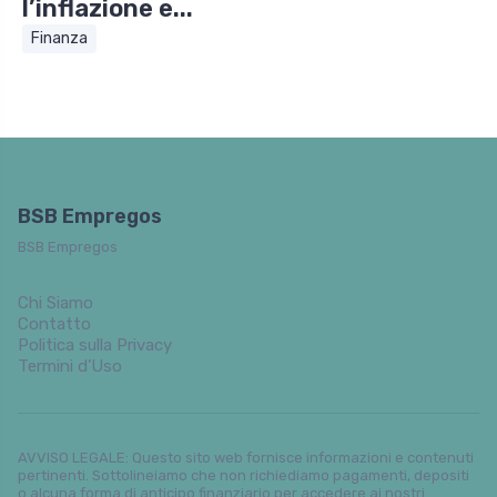
l’inflazione e...
Finanza
BSB Empregos
BSB Empregos
Chi Siamo
Contatto
Politica sulla Privacy
Termini d’Uso
AVVISO LEGALE: Questo sito web fornisce informazioni e contenuti
pertinenti. Sottolineiamo che non richiediamo pagamenti, depositi
o alcuna forma di anticipo finanziario per accedere ai nostri