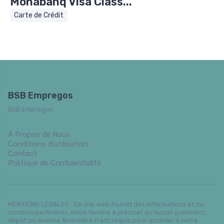
Monabanq Visa Class...
Carte de Crédit
BSB Empregos
BSB Empregos
À Propos de Nous
Conditions d’utilisation
Contact
Politique de Confidentialité
MENTIONS LÉGALES : Ce site web fournit des informations et du
contenu pertinents. Nous tenons à préciser qu'aucun paiement,
dépôt ou avance financière n'est requis pour accéder à notre