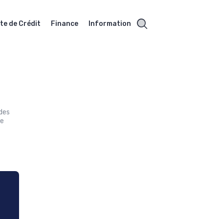
te de Crédit
Finance
Information
 des
ce