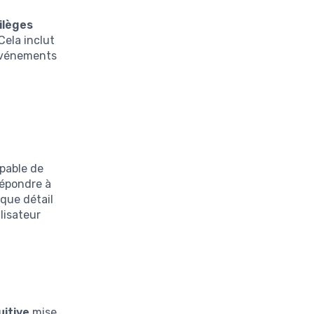
vilèges
Cela inclut
 événements
apable de
répondre à
aque détail
lisateur
uitive
mise