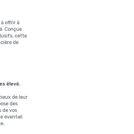
à offrir à
té. Conçue
usifs, cette
ncière de
es élevé
,
cieux de leur
pose des
rs de vos
e éventail
ge.