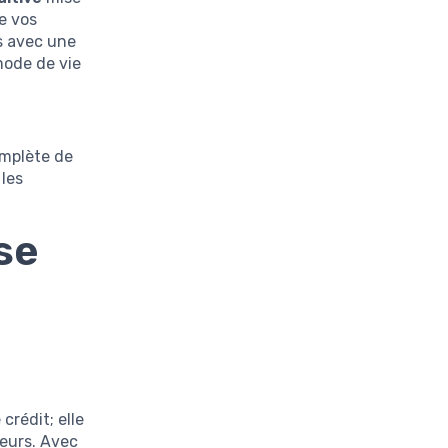
e vos
s avec une
mode de vie
omplète de
les
se
crédit; elle
teurs. Avec