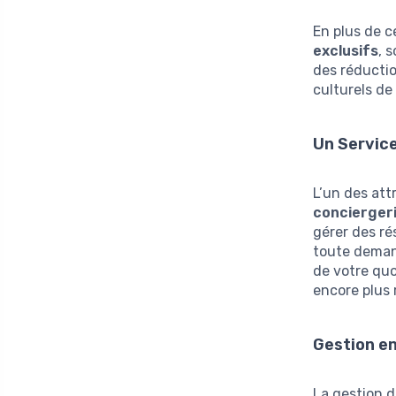
En plus de c
exclusifs
, 
des réductio
culturels de
Un Service
L’un des att
concierger
gérer des ré
toute demand
de votre quo
encore plus 
Gestion en
La gestion d