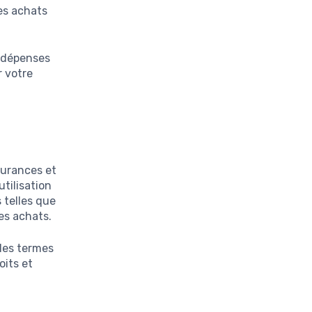
es achats
os dépenses
r votre
surances et
tilisation
 telles que
des achats.
 les termes
oits et