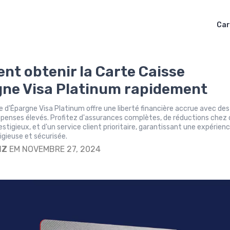
Car
t obtenir la Carte Caisse
ne Visa Platinum rapidement
e d'Épargne Visa Platinum offre une liberté financière accrue avec des
penses élevés. Profitez d'assurances complètes, de réductions chez
estigieux, et d'un service client prioritaire, garantissant une expérien
igieuse et sécurisée.
IZ
EM NOVEMBRE 27, 2024