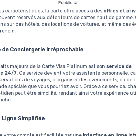
Pubblicità
es caractéristiques, la carte offre accès à des
offres et pri
souvent réservés aux détenteurs de cartes haut de gamme. 
ns sur des hôtels, des locations de voitures, et même des
 renom.
 de Conciergerie Irréprochable
raits majeurs de la Carte Visa Platinum est son
service de
ie 24/7
. Ce service devient votre assistante personnelle, c
servations de voyages, d’organiser des événements, ou de 
e spéciale que vous pourriez avoir. Grâce à ce service, ch
tidien peut être simplifié, rendant ainsi votre expérience uti
riche.
 Ligne Simplifiée
e votre compte est facilitée par une
interface en ligne int