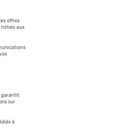
es offres
s hôtels aux
mmunications
 vos
i garantit
ons sur
édiés à