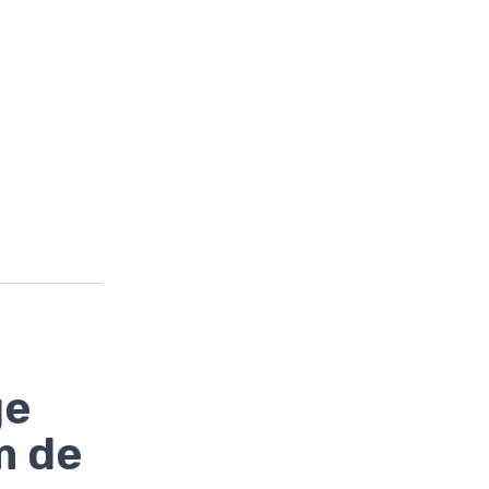
ge
m de