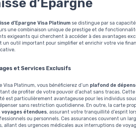
aisse d’Epargne
isse d’Epargne Visa Platinum
se distingue par sa capacité 
eurs une combinaison unique de prestige et de fonctionnali
ents exigeants qui cherchent à accéder à des avantages excl
 un outil important pour simplifier et enrichir votre vie fina
icative.
ages et Services Exclusifs
e Visa Platinum, vous bénéficierez d’un
plafond de dépens
ant de profiter de votre pouvoir d’achat sans tracas. Cette
té est particulièrement avantageuse pour les individus sou
épenser sans restriction quotidienne. En outre, la carte pro
 voyages étendues
, assurant votre tranquillité d’esprit lo
fessionnels ou personnels. Ces assurances couvrent un larg
s, allant des urgences médicales aux interruptions de voya