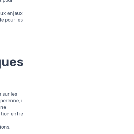
s pour
 aux enjeux
le pour les
ques
 sur les
pérenne, il
une
ation entre
ions.