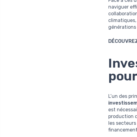
Face à ces d
naviguer eff
collaboratio
climatiques,
générations
DÉCOUVREZ
Inve
pour
L’un des pri
investisse
est nécessai
production d
les secteurs
financements