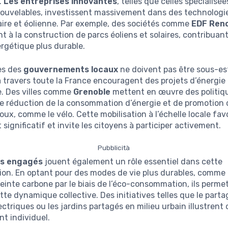
.
Les entreprises innovantes
, telles que celles spécialisé
ouvelables, investissent massivement dans des technologie
laire et éolienne. Par exemple, des sociétés comme
EDF Reno
t à la construction de parcs éoliens et solaires, contribuant
rgétique plus durable.
ves des
gouvernements locaux
ne doivent pas être sous-es
travers toute la France encouragent des projets d’énergie
e. Des villes comme
Grenoble
mettent en œuvre des politiq
de réduction de la consommation d’énergie et de promotion 
oux, comme le vélo. Cette mobilisation à l’échelle locale fav
ignificatif et invite les citoyens à participer activement.
Pubblicità
ns engagés
jouent également un rôle essentiel dans cette
on. En optant pour des modes de vie plus durables, comme 
einte carbone par le biais de l’éco-consommation, ils perme
tte dynamique collective. Des initiatives telles que le part
ectriques ou les jardins partagés en milieu urbain illustrent
t individuel.