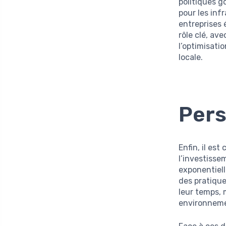
politiques g
pour les inf
entreprises 
rôle clé, av
l’optimisati
locale.
Pers
Enfin, il est
l’investisse
exponentiell
des pratiqu
leur temps, 
environneme