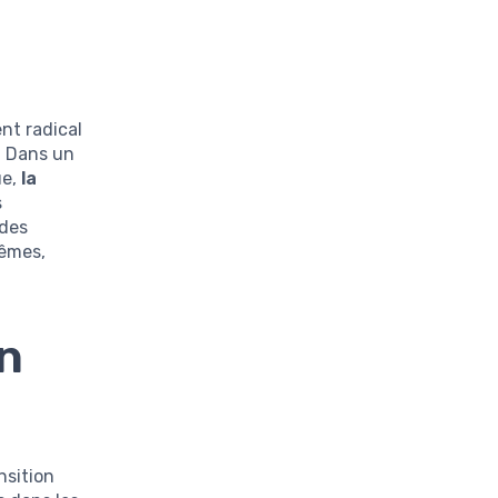
nt radical
. Dans un
ue,
la
s
 des
rêmes,
on
nsition