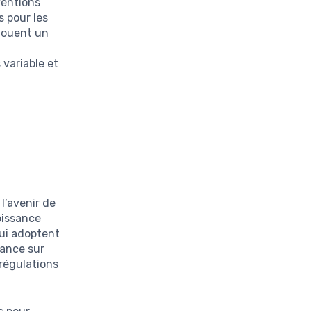
ventions
s pour les
jouent un
t
 variable et
l’avenir de
oissance
qui adoptent
ance sur
 régulations