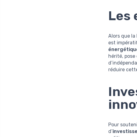
Les 
Alors que la
est impérati
énergétiqu
hérité, pose
d’indépendan
réduire cet
Inve
inno
Pour souteni
d’
investiss