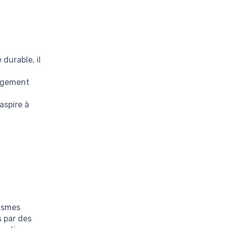
durable, il
é
argement
aspire à
nismes
 par des