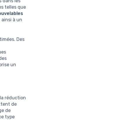
es dans les
s telles que
uvelables
 ainsi à un
timées. Des
ues
des
orise un
la réduction
ttent de
age de
 ce type