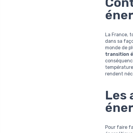
Cont
éner
La France, 
dans sa faç
monde de pl
transition 
conséquence
température
rendent néc
Les 
éner
Pour faire f