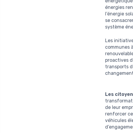
énergétique
énergies ren
l’énergie so
se consacren
système éne
Les initiati
communes à 
renouvelabl
proactives 
transports d
changement s
Les citoye
transformati
de leur empr
renforcer ce
véhicules él
d’engagemen