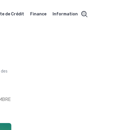
te de Crédit
Finance
Information
, des
MBRE