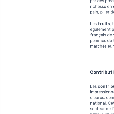
par des prod
richesse en
pain, pilier 
Les
fruits
, 
également p
français de 
pommes de te
marchés eur
Contribut
Les
contrib
impressionna
d’euros, com
national. Ce
secteur de l