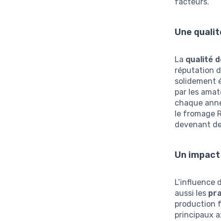
facteurs.
Une quali
La
qualité 
réputation de
solidement é
par les amat
chaque anné
le fromage R
devenant de
Un impact 
L’influence 
aussi les
pra
production f
principaux a