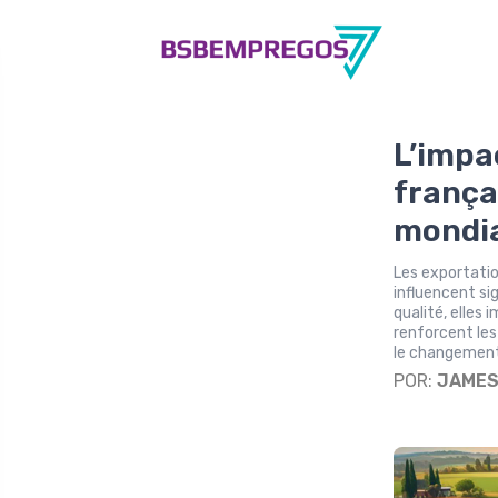
L’impa
frança
mondia
Les exportatio
influencent si
qualité, elles 
renforcent les
le changement
POR:
JAME