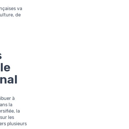
nçaises va
ulture, de
s
le
nal
ibuer à
ans la
sifiée, la
sur les
rs plusieurs