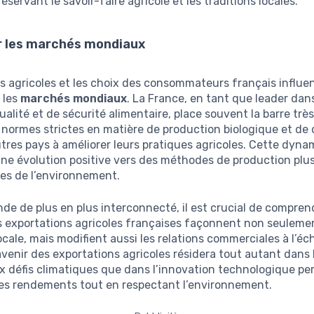
éservant le savoir-faire agricole et les traditions locales.
r les marchés mondiaux
s agricoles et les choix des consommateurs français influe
 les
marchés mondiaux
. La France, en tant que leader dan
alité et de sécurité alimentaire, place souvent la barre très
 normes strictes en matière de production biologique et de 
utres pays à améliorer leurs pratiques agricoles. Cette dyn
ne évolution positive vers des méthodes de production plu
es de l’environnement.
e de plus en plus interconnecté, il est crucial de compren
 exportations agricoles françaises façonnent non seuleme
ocale, mais modifient aussi les relations commerciales à l’éc
avenir des exportations agricoles résidera tout autant dans 
x défis climatiques que dans l’innovation technologique p
les rendements tout en respectant l’environnement.