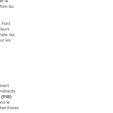
er la
ation du
, font
teurs
ple, les
ur les
ement
illiards
 (PIB)
ans le
territoires