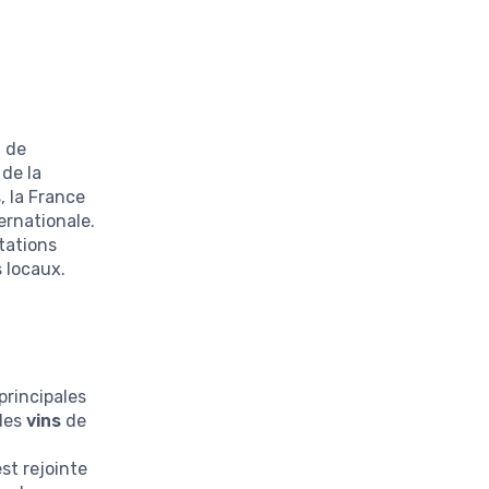
l de
 de la
, la France
ternationale.
tations
 locaux.
principales
 des
vins
de
s
st rejointe