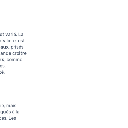
et varié. La
réalière, est
eaux
, prisés
mande croître
ers
, comme
es,
té.
ie, mais
iqués à la
ces. Les