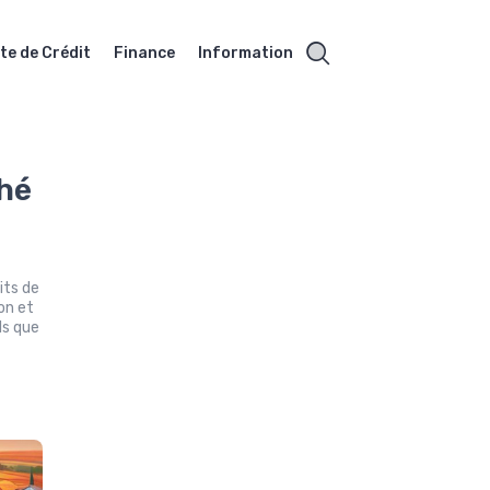
te de Crédit
Finance
Information
ché
t
its de
ion et
ls que