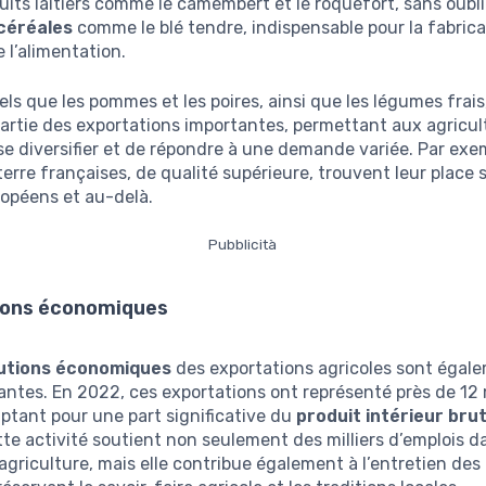
uits laitiers comme le camembert et le roquefort, sans oubli
céréales
comme le blé tendre, indispensable pour la fabric
de l’alimentation.
tels que les pommes et les poires, ainsi que les légumes frais
artie des exportations importantes, permettant aux agricul
se diversifier et de répondre à une demande variée. Par exem
rre françaises, de qualité supérieure, trouvent leur place s
opéens et au-delà.
Pubblicità
ions économiques
utions économiques
des exportations agricoles sont égal
ntes. En 2022, ces exportations ont représenté près de 12 m
ptant pour une part significative du
produit intérieur brut
tte activité soutient non seulement des milliers d’emplois d
’agriculture, mais elle contribue également à l’entretien des 