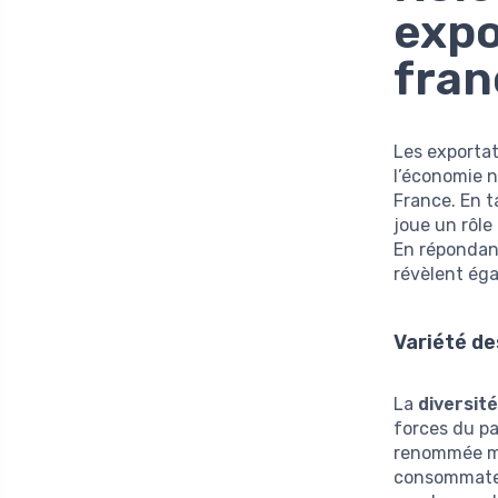
expo
fran
Les exportat
l’économie n
France. En t
joue un rôle 
En répondant
révèlent ég
Variété de
La
diversit
forces du pa
renommée mo
consommateur