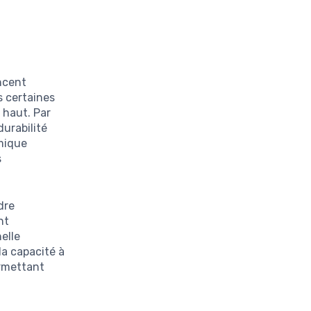
ncent
s certaines
 haut. Par
durabilité
amique
s
dre
nt
helle
la capacité à
ermettant