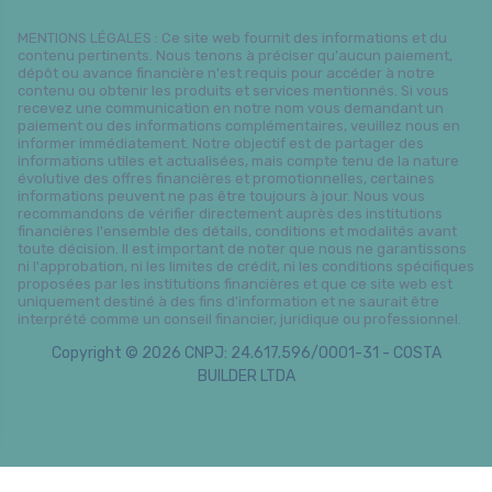
MENTIONS LÉGALES : Ce site web fournit des informations et du
contenu pertinents. Nous tenons à préciser qu'aucun paiement,
dépôt ou avance financière n'est requis pour accéder à notre
contenu ou obtenir les produits et services mentionnés. Si vous
recevez une communication en notre nom vous demandant un
paiement ou des informations complémentaires, veuillez nous en
informer immédiatement. Notre objectif est de partager des
informations utiles et actualisées, mais compte tenu de la nature
évolutive des offres financières et promotionnelles, certaines
informations peuvent ne pas être toujours à jour. Nous vous
recommandons de vérifier directement auprès des institutions
financières l'ensemble des détails, conditions et modalités avant
toute décision. Il est important de noter que nous ne garantissons
ni l'approbation, ni les limites de crédit, ni les conditions spécifiques
proposées par les institutions financières et que ce site web est
uniquement destiné à des fins d'information et ne saurait être
interprété comme un conseil financier, juridique ou professionnel.
Copyright © 2026 CNPJ: 24.617.596/0001-31 - COSTA
BUILDER LTDA