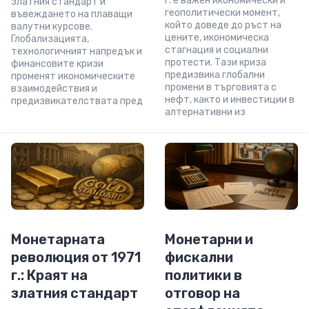
г. е важен икономически и
златния стандарт и
геополитически момент,
въвеждането на плаващи
който доведе до ръст на
валутни курсове.
цените, икономическа
Глобализацията,
стагнация и социални
технологичният напредък и
протести. Тази криза
финансовите кризи
предизвика глобални
променят икономическите
промени в търговията с
взаимодействия и
нефт, както и инвестиции в
предизвикателствата пред
алтернативни из
Монетарната
Монетарни и
революция от 1971
фискални
г.: Краят на
политики в
златния стандарт
отговор на