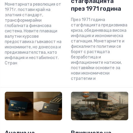
стагфлацията
Монетарната революция от
през 1971 година
1971 г. постави край на
златния стандарт,
През 1971 година
трансформирайки
стагфлацията предизвиква
глобалната финансова
криза, обединяваща висока
система. Новите плаващи
инфлация и икономическа
валутни курсове
стагнация. Монетарните и
предоставиха гъвкавост на
фискалните политики се
икономиките, но донесоха и
борят с растящата
предизвикателства, като
безработица и
инфлация и нестабилност.
инфлационните натиски,
Стран
поставяйки основите за
нови икономически
стратегии и