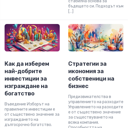
стабилна основа за
бъдещето си. Подходът към
[…]
Как да изберем
Стратегии за
най-добрите
икономия за
инвестиции за
собственици на
изграждане на
бизнес
богатство
Предизвикателства в
управлението на разходите
Въведение Изборът на
Управлението на разходите
правилните инвестиции е
е от съществено значение
от съществено значение за
за съществуването на
изграждането на
всяка компания.
дългосрочно богатство.
Способността на