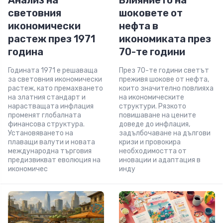
Анализ на
Влиянието на
световния
шоковете от
икономически
нефта в
растеж през 1971
икономиката през
година
70-те години
Годината 1971 е решаваща
През 70-те години светът
за световния икономически
преживя шокове от нефта,
растеж, като премахването
които значително повлияха
на златния стандарт и
на икономическите
нарастващата инфлация
структури. Рязкото
променят глобалната
повишаване на цените
финансова структура.
доведе до инфлация,
Установяването на
задълбочаване на дългови
плаващи валути и новата
кризи и провокира
международна търговия
необходимостта от
предизвикват еволюция на
иновации и адаптация в
икономичес
инду