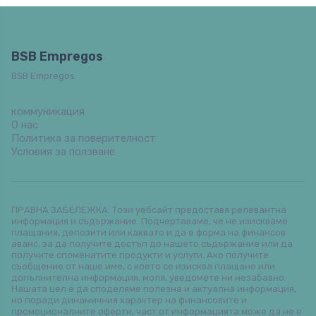
BSB Empregos
BSB Empregos
коммуникация
О нас
Политика за поверителност
Условия за ползване
ПРАВНА ЗАБЕЛЕЖКА: Този уебсайт предоставя релевантна
информация и съдържание. Подчертаваме, че не изискваме
плащания, депозити или каквато и да е форма на финансов
аванс, за да получите достъп до нашето съдържание или да
получите споменатите продукти и услуги. Ако получите
съобщение от наше име, с което се изисква плащане или
допълнителна информация, моля, уведомете ни незабавно.
Нашата цел е да споделяме полезна и актуална информация,
но поради динамичния характер на финансовите и
промоционалните оферти, част от информацията може да не е