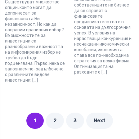
Съществуват множество
собствениците на бизнес
опции, които могат да
да се справят с
допринесат за
финансовите
финансовата Ви
предизвикателства е в
независимост. Но как да
основата на дългосрочния
направим правилния избор?
успех. В условия на
Възможностите за
нарастваща конкуренция и
инвестиции са
неочаквани икономически
разнообразни и важността
колебания, икономията
на информирания избор не
става все по-необходима
трябва да бъде
стратегия за всяка фирма.
подценявана. Първо, нека се
Оптимизацията на
запознаем по-задълбочено
разходите е […]
с различните видове
инвестиции: […]
1
2
3
Next