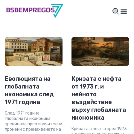
Еволюцията на
Кризата с нефта
глобалната
от 1973 г. и
икономика след
нейното
1971 година
въздействие
върху глобалната
След 1971 година
икономика
глобалната икономика
преминава през значителни
Кризата с нефта през 1973
промени с премахването на