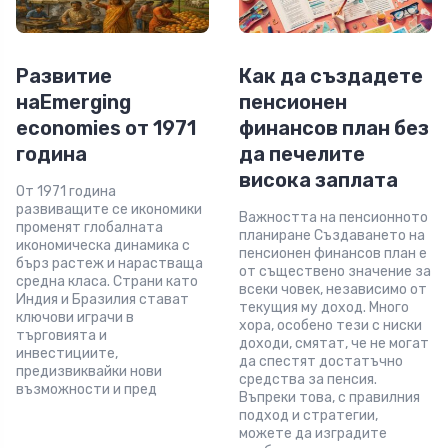
Развитие
Как да създадете
наEmerging
пенсионен
economies от 1971
финансов план без
година
да печелите
висока заплата
От 1971 година
развиващите се икономики
Важността на пенсионното
променят глобалната
планиране Създаването на
икономическа динамика с
пенсионен финансов план е
бърз растеж и нарастваща
от съществено значение за
средна класа. Страни като
всеки човек, независимо от
Индия и Бразилия стават
текущия му доход. Много
ключови играчи в
хора, особено тези с ниски
търговията и
доходи, смятат, че не могат
инвестициите,
да спестят достатъчно
предизвиквайки нови
средства за пенсия.
възможности и пред
Въпреки това, с правилния
подход и стратегии,
можете да изградите