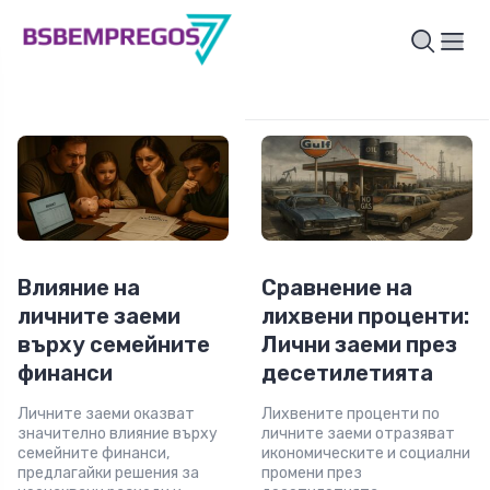
Влияние на
Сравнение на
личните заеми
лихвени проценти:
върху семейните
Лични заеми през
финанси
десетилетията
Личните заеми оказват
Лихвените проценти по
значително влияние върху
личните заеми отразяват
семейните финанси,
икономическите и социални
предлагайки решения за
промени през