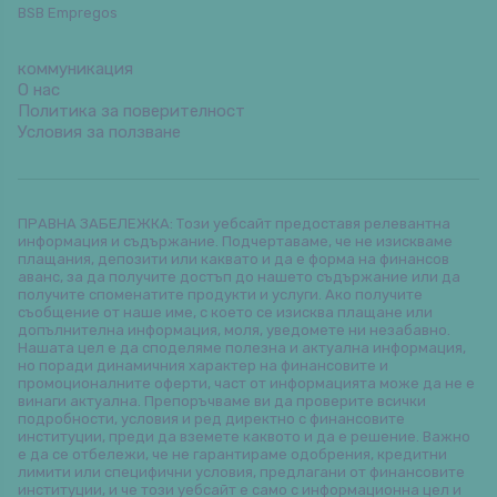
BSB Empregos
коммуникация
О нас
Политика за поверителност
Условия за ползване
ПРАВНА ЗАБЕЛЕЖКА: Този уебсайт предоставя релевантна
информация и съдържание. Подчертаваме, че не изискваме
плащания, депозити или каквато и да е форма на финансов
аванс, за да получите достъп до нашето съдържание или да
получите споменатите продукти и услуги. Ако получите
съобщение от наше име, с което се изисква плащане или
допълнителна информация, моля, уведомете ни незабавно.
Нашата цел е да споделяме полезна и актуална информация,
но поради динамичния характер на финансовите и
промоционалните оферти, част от информацията може да не е
винаги актуална. Препоръчваме ви да проверите всички
подробности, условия и ред директно с финансовите
институции, преди да вземете каквото и да е решение. Важно
е да се отбележи, че не гарантираме одобрения, кредитни
лимити или специфични условия, предлагани от финансовите
институции, и че този уебсайт е само с информационна цел и