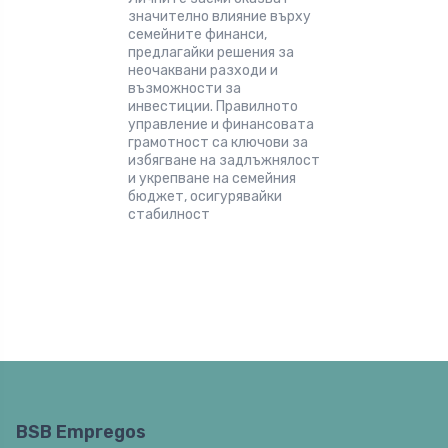
значително влияние върху
семейните финанси,
предлагайки решения за
неочаквани разходи и
възможности за
инвестиции. Правилното
управление и финансовата
грамотност са ключови за
избягване на задлъжнялост
и укрепване на семейния
бюджет, осигурявайки
стабилност
BSB Empregos