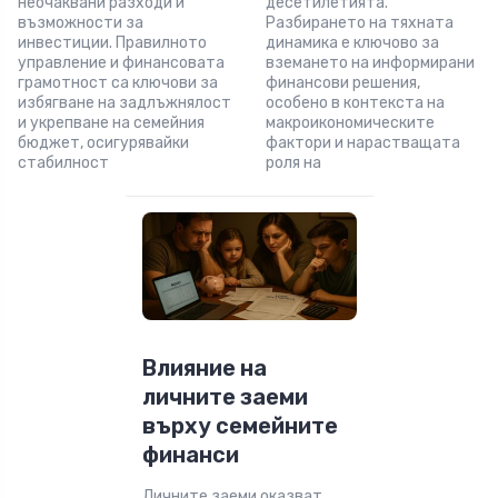
неочаквани разходи и
десетилетията.
възможности за
Разбирането на тяхната
инвестиции. Правилното
динамика е ключово за
управление и финансовата
вземането на информирани
грамотност са ключови за
финансови решения,
избягване на задлъжнялост
особено в контекста на
и укрепване на семейния
макроикономическите
бюджет, осигурявайки
фактори и нарастващата
стабилност
роля на
Влияние на
личните заеми
върху семейните
финанси
Личните заеми оказват