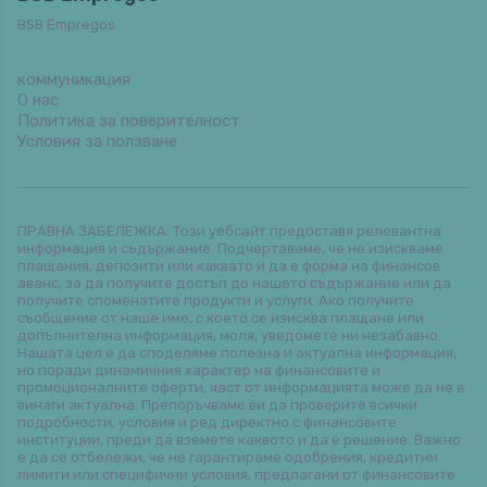
BSB Empregos
коммуникация
О нас
Политика за поверителност
Условия за ползване
ПРАВНА ЗАБЕЛЕЖКА: Този уебсайт предоставя релевантна
информация и съдържание. Подчертаваме, че не изискваме
плащания, депозити или каквато и да е форма на финансов
аванс, за да получите достъп до нашето съдържание или да
получите споменатите продукти и услуги. Ако получите
съобщение от наше име, с което се изисква плащане или
допълнителна информация, моля, уведомете ни незабавно.
Нашата цел е да споделяме полезна и актуална информация,
но поради динамичния характер на финансовите и
промоционалните оферти, част от информацията може да не е
винаги актуална. Препоръчваме ви да проверите всички
подробности, условия и ред директно с финансовите
институции, преди да вземете каквото и да е решение. Важно
е да се отбележи, че не гарантираме одобрения, кредитни
лимити или специфични условия, предлагани от финансовите