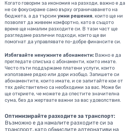
Когато говорим за икономия на разходи, важно е да
не се фокусираме само върху ограничаването на
бюджета, а да търсим
умни решения
, които ще ни
позволят да живеем комфортно, като в същото
време ще намалим разходите си. В тази част ще
разгледаме различни подходи, които ще ви
помогнат да управлявате по-добре финансите си.
Избягвайте ненужните абонаменти:
Важно е да
прегледате списъка с абонаменти, които имате.
Често пъти поддържаме платени услуги, които
използваме рядко или дори изобщо. Запишете си
абонаментите, които имате, и се запитайте кои от
тях действително са необходими за вас. Може би
ще откриете, че можете да спестите значителна
сума, без да жертвате важни за вас удоволствия.
Оптимизирайте разходите за транспорт:
Възможно е да намалите разходите си за
транспорт, като обмислите алтернативи на