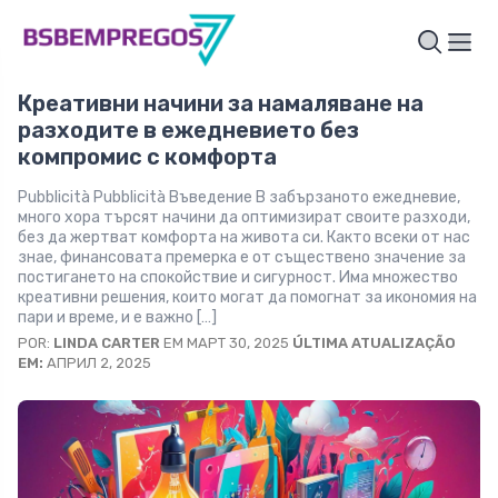
Креативни начини за намаляване на
разходите в ежедневието без
компромис с комфорта
Pubblicità Pubblicità Въведение В забързаното ежедневие,
много хора търсят начини да оптимизират своите разходи,
без да жертват комфорта на живота си. Както всеки от нас
знае, финансовата премерка е от съществено значение за
постигането на спокойствие и сигурност. Има множество
креативни решения, които могат да помогнат за икономия на
пари и време, и е важно […]
POR:
LINDA CARTER
EM МАРТ 30, 2025
ÚLTIMA ATUALIZAÇÃO
EM:
АПРИЛ 2, 2025