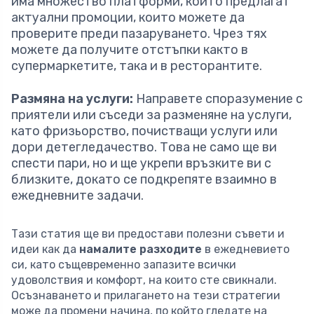
има множество платформи, които предлагат
актуални промоции, които можете да
проверите преди пазаруването. Чрез тях
можете да получите отстъпки както в
супермаркетите, така и в ресторантите.
Размяна на услуги:
Направете споразумение с
приятели или съседи за разменяне на услуги,
като фризьорство, почистващи услуги или
дори детегледачество. Това не само ще ви
спести пари, но и ще укрепи връзките ви с
близките, докато се подкрепяте взаимно в
ежедневните задачи.
Тази статия ще ви предостави полезни съвети и
идеи как да
намалите разходите
в ежедневието
си, като същевременно запазите всички
удоволствия и комфорт, на които сте свикнали.
Осъзнаването и прилагането на тези стратегии
може да промени начина, по който гледате на