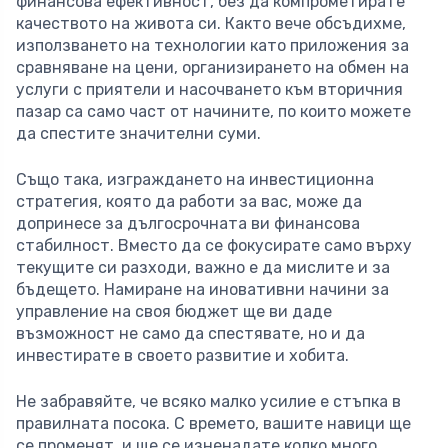
финансова ефективност, без да компрометирате
качеството на живота си. Както вече обсъдихме,
използването на технологии като приложения за
сравняване на цени, организирането на обмен на
услуги с приятели и насочването към вторичния
пазар са само част от начините, по които можете
да спестите значителни суми.
Също така, изграждането на инвестиционна
стратегия, която да работи за вас, може да
допринесе за дългосрочната ви финансова
стабилност. Вместо да се фокусирате само върху
текущите си разходи, важно е да мислите и за
бъдещето. Намиране на иновативни начини за
управление на своя бюджет ще ви даде
възможност не само да спестявате, но и да
инвестирате в своето развитие и хобита.
Не забравяйте, че всяко малко усилие е стъпка в
правилната посока. С времето, вашите навици ще
се променят, и ще се изненадате колко много