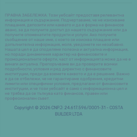
ПРАВНА ЗАБЕЛЕЖКА: Този уебсайт предоставя релевантна
информация и съдържание. Подчертаваме, че не изискваме
плащания, депозити или каквато и да е форма на финансов
аванс, за да получите достъп до нашето съдържание или да
получите споменатите продукти и услуги. Ако получите
съобщение от наше име, с което се изисква плащане или
допълнителна информация, моля, уведомете ни незабавно.
Нашата цел е да споделяме полезна и актуална информация,
но поради динамичния характер на финансовите и
промоционалните оферти, част от информацията може да не е
винаги актуална. Препоръчваме ви да проверите всички
подробности, условия и ред директно с финансовите
институции, преди да вземете каквото и да е решение. Важно
е да се отбележи, че не гарантираме одобрения, кредитни
лимити или специфични условия, предлагани от финансовите
институции, и че този уебсайт е само с информационна цел и
не трябва да се тълкува като финансов, правен или
професионален съвет.
Copyright © 2026 CNPJ: 24.617.596/0001-31 - COSTA
BUILDER LTDA