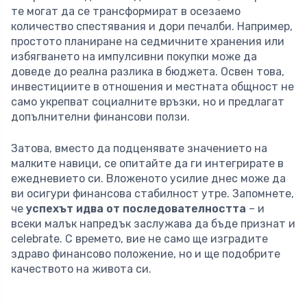
те могат да се трансформират в осезаемо
количество спестявания и дори печалби. Например,
простото планиране на седмичните хранения или
избягването на импулсивни покупки може да
доведе до реална разлика в бюджета. Освен това,
инвестициите в отношения и местната общност не
само укрепват социалните връзки, но и предлагат
допълнителни финансови ползи.
Затова, вместо да подценявате значението на
малките навици, се опитайте да ги интегрирате в
ежедневието си. Вложеното усилие днес може да
ви осигури финансова стабилност утре. Запомнете,
че
успехът идва от последователността
– и
всеки малък напредък заслужава да бъде признат и
celebrate. С времето, вие не само ще изградите
здраво финансово положение, но и ще подобрите
качеството на живота си.