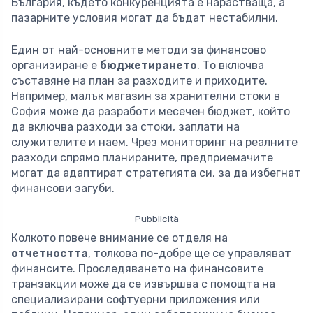
България, където конкуренцията е нарастваща, а
пазарните условия могат да бъдат нестабилни.
Един от най-основните методи за финансово
организиране е
бюджетирането
. То включва
съставяне на план за разходите и приходите.
Например, малък магазин за хранителни стоки в
София може да разработи месечен бюджет, който
да включва разходи за стоки, заплати на
служителите и наем. Чрез мониторинг на реалните
разходи спрямо планираните, предприемачите
могат да адаптират стратегията си, за да избегнат
финансови загуби.
Pubblicità
Колкото повече внимание се отделя на
отчетността
, толкова по-добре ще се управляват
финансите. Проследяването на финансовите
транзакции може да се извършва с помощта на
специализирани софтуерни приложения или