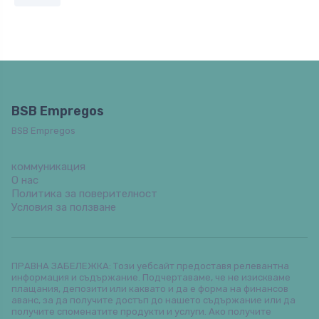
BSB Empregos
BSB Empregos
коммуникация
О нас
Политика за поверителност
Условия за ползване
ПРАВНА ЗАБЕЛЕЖКА: Този уебсайт предоставя релевантна
информация и съдържание. Подчертаваме, че не изискваме
плащания, депозити или каквато и да е форма на финансов
аванс, за да получите достъп до нашето съдържание или да
получите споменатите продукти и услуги. Ако получите