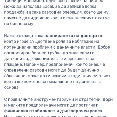
таблици. Например, един собственик на бизнес
може да използва Excel, за да записва всяка
продажба и всяка разходна операция, което ще му
помогне да види ясно какъв е финансовият статус
на бизнеса му.
Важно е също така
планирането на данъците
,
което играе съществена роля за избягване на
потенциални проблеми с данъчните власти. Добре
организиран бизнес трябва да знае своите
данъчни задължения, както и сроковете за
плащане. Например, предприемач, който знае, че
определени разходи могат да бъдат данъчно
облекчени, може да ги включи в годишния си отчет,
което ще помогне за намаляване на данъчната
основа.
С правилните инструментариуми и стратегии, дори
и малките предприемачи могат да постигнат
финансова стабилност и дългосрочен успех
.
Настоящата статия цели да предостави полезни