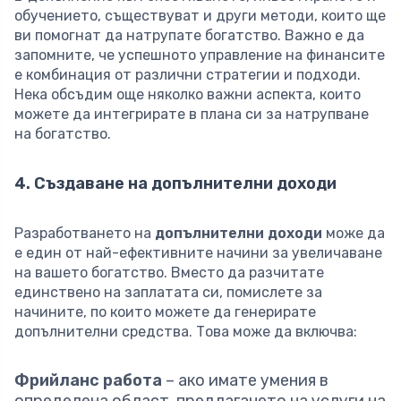
обучението, съществуват и други методи, които ще
ви помогнат да натрупате богатство. Важно е да
запомните, че успешното управление на финансите
е комбинация от различни стратегии и подходи.
Нека обсъдим още няколко важни аспекта, които
можете да интегрирате в плана си за натрупване
на богатство.
4. Създаване на допълнителни доходи
Разработването на
допълнителни доходи
може да
е един от най-ефективните начини за увеличаване
на вашето богатство. Вместо да разчитате
единствено на заплатата си, помислете за
начините, по които можете да генерирате
допълнителни средства. Това може да включва:
Фрийланс работа
– ако имате умения в
определена област, предлагането на услуги на