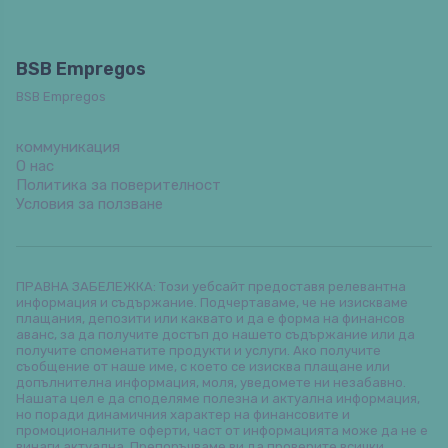
BSB Empregos
BSB Empregos
коммуникация
О нас
Политика за поверителност
Условия за ползване
ПРАВНА ЗАБЕЛЕЖКА: Този уебсайт предоставя релевантна
информация и съдържание. Подчертаваме, че не изискваме
плащания, депозити или каквато и да е форма на финансов
аванс, за да получите достъп до нашето съдържание или да
получите споменатите продукти и услуги. Ако получите
съобщение от наше име, с което се изисква плащане или
допълнителна информация, моля, уведомете ни незабавно.
Нашата цел е да споделяме полезна и актуална информация,
но поради динамичния характер на финансовите и
промоционалните оферти, част от информацията може да не е
винаги актуална. Препоръчваме ви да проверите всички