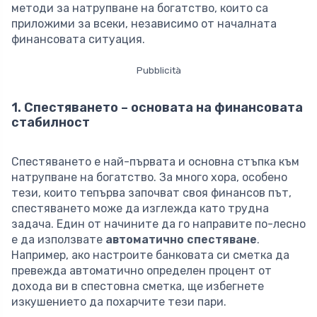
методи за натрупване на богатство, които са
приложими за всеки, независимо от началната
финансовата ситуация.
Pubblicità
1. Спестяването – основата на финансовата
стабилност
Спестяването е най-първата и основна стъпка към
натрупване на богатство. За много хора, особено
тези, които тепърва започват своя финансов път,
спестяването може да изглежда като трудна
задача. Един от начините да го направите по-лесно
е да използвате
автоматично спестяване
.
Например, ако настроите банковата си сметка да
превежда автоматично определен процент от
дохода ви в спестовна сметка, ще избегнете
изкушението да похарчите тези пари.