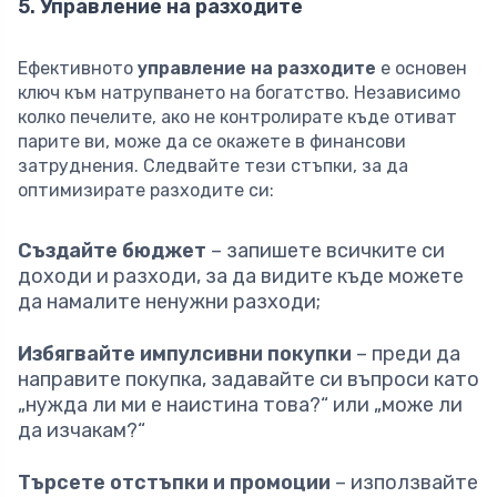
5. Управление на разходите
Ефективното
управление на разходите
е основен
ключ към натрупването на богатство. Независимо
колко печелите, ако не контролирате къде отиват
парите ви, може да се окажете в финансови
затруднения. Следвайте тези стъпки, за да
оптимизирате разходите си:
Създайте бюджет
– запишете всичките си
доходи и разходи, за да видите къде можете
да намалите ненужни разходи;
Избягвайте импулсивни покупки
– преди да
направите покупка, задавайте си въпроси като
„нужда ли ми е наистина това?“ или „може ли
да изчакам?“
Търсете отстъпки и промоции
– използвайте