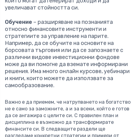
които могат да генерират доходи и да
увеличават стойността си.
Обучение
– разширяване на познанията
относно финансовите инструменти и
стратегиите за управление на парите.
Например, да се обучите на основите на
борсовата търговия или да се запознаете с
различни видове инвестиционни фондове
може да ви помогне да вземате информирани
решения. Има много онлайн курсове, уебинари
и книги, които можете да използвате за
самообразование.
Важно е да приемем, че натрупването на богатство
не е само за заможните, а и за всеки, който е готов
да се ангажира с целите си. С правилен план и
дисциплина е възможно да трансформирате
финансите си. В следващите раздели ще
разгледаме конкретни стратегии и примери от