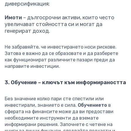
диверсификация;
Имоти
– дългосрочни активи, които често
увеличават стойността си и могат да
генерират доход.
Не забравяйте, че инвестирането носи рискове.
Затова е важно да се образовате и да разберете
как функционират различните пазари преди да
направите инвестиции.
3. Обучение – ключът към информираността
Без значение колко пари сте спестили или
инвестирали, знанието е сила.
Обучението
в
сферата на финансите може да ви предостави
необходимите инструменти да вземате
информирани решения. Започнете с четене на
книги за лични финанси, следвайте подкасти и