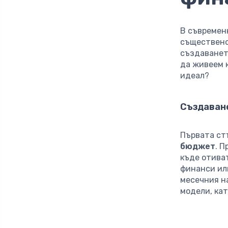
В съвремен
съществено 
създаванет
да живеем 
идеал?
Създаван
Първата ст
бюджет
. 
къде отива
финанси или
месечния н
модели, кат