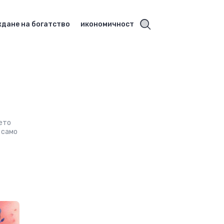
дане на богатство
икономичност
ието
 само