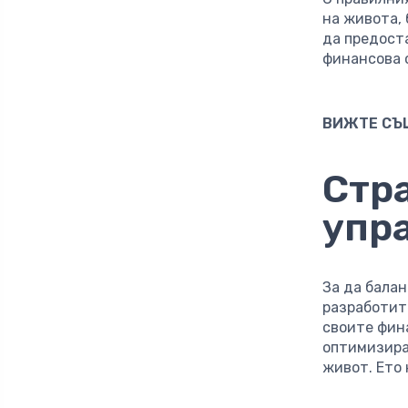
на живота, 
да предост
финансова 
ВИЖТЕ СЪ
Стр
упр
За да бала
разработит
своите фина
оптимизира
живот. Ето 