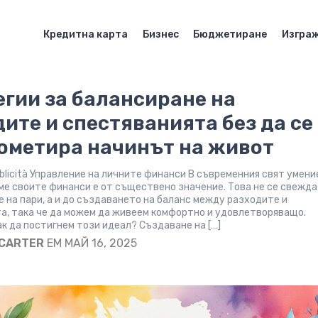
Кредитна карта
Бизнес
Бюджетиране
Изграж
егии за балансиране на
ите и спестяванията без да се
ометира начинът на живот
bblicità Управление на личните финанси В съвременния свят умен
ме своите финанси е от съществено значение. Това не се свежда
е на пари, а и до създаването на баланс между разходите и
а, така че да можем да живеем комфортно и удовлетворяващо.
ак да постигнем този идеал? Създаване на […]
 CARTER
EM МАЙ 16, 2025