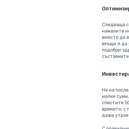
Оптимизи
Следваща с
намалите н
вместо да 
вкъщи и да 
подобри зд
съставките
Инвестир
Не на посл
малки суми,
спестите 50
времето, с
даже утроя
С правилни