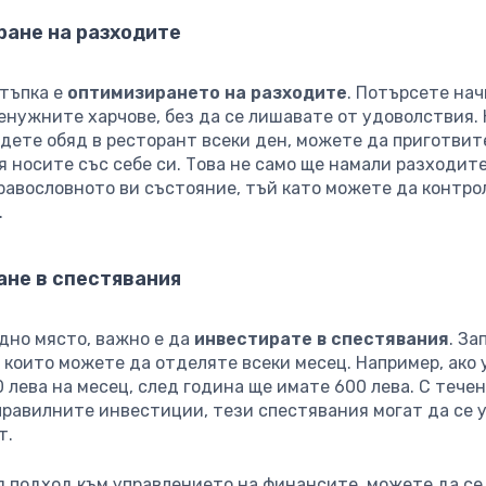
ране на разходите
тъпка е
оптимизирането на разходите
. Потърсете на
енужните харчове, без да се лишавате от удоволствия.
ядете обяд в ресторант всеки ден, можете да приготвит
я носите със себе си. Това не само ще намали разходите
равословното ви състояние, тъй като можете да контро
.
ане в спестявания
едно място, важно е да
инвестирате в спестявания
. За
 които можете да отделяте всеки месец. Например, ако 
 лева на месец, след година ще имате 600 лева. С тече
 правилните инвестиции, тези спестявания могат да се 
т.
я подход към управлението на финансите, можете да се