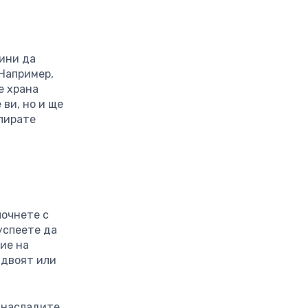
чини да
 Например,
е храна
 ви, но и ще
лирате
почнете с
успеете да
ние на
удвоят или
 насладите