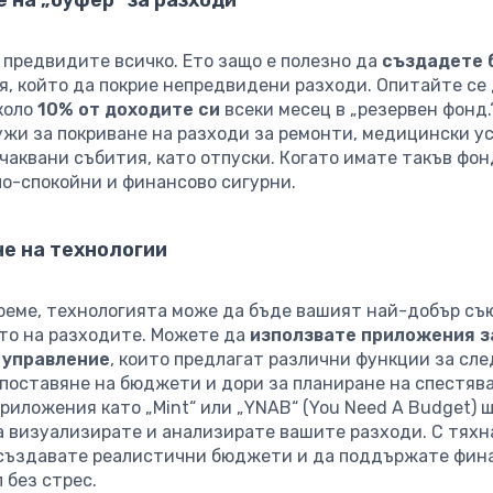
 предвидите всичко. Ето защо е полезно да
създадете 
я, който да покрие непредвидени разходи. Опитайте се
коло
10% от доходите си
всеки месец в „резервен фонд.
ужи за покриване на разходи за ремонти, медицински у
чаквани събития, като отпуски. Когато имате такъв фон
по-спокойни и финансово сигурни.
е на технологии
реме, технологията може да бъде вашият най-добър съ
то на разходите. Можете да
използвате приложения з
 управление
, които предлагат различни функции за сле
 поставяне на бюджети и дори за планиране на спестяв
риложения като „Mint“ или „YNAB“ (You Need A Budget) 
а визуализирате и анализирате вашите разходи. С тях
създавате реалистични бюджети и да поддържате фин
 без стрес.