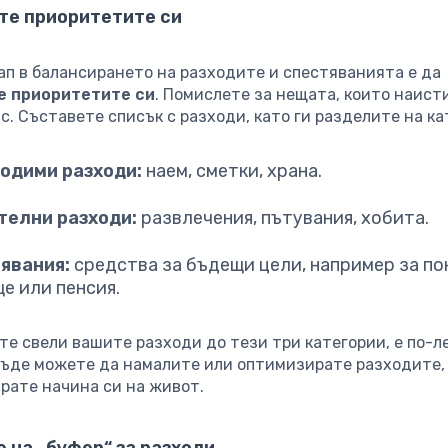
те приоритетите си
ап в балансирането на разходите и спестяванията е да
е приоритетите си
. Помислете за нещата, които наист
с. Съставете списък с разходи, като ги разделите на ка
одими разходи:
наем, сметки, храна.
елни разходи:
развлечения, пътувания, хобита.
явания:
средства за бъдещи цели, например за по
е или пенсия.
те свели вашите разходи до тези три категории, е по-л
къде можете да намалите или оптимизирате разходите, 
рате начина си на живот.
 на „буфер“ за разходи