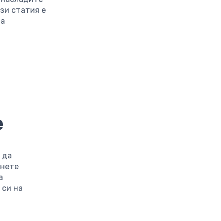
ази статия е
та
е
 да
гнете
а
 си на