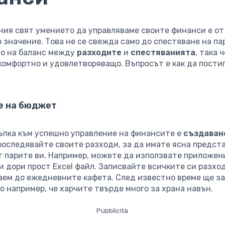
ния свят умението да управляваме своите финанси е от
значение. Това не се свежда само до спестяване на пар
о на баланс между
разходите
и
спестяванията
, така 
комфортно и удовлетворяващо. Въпросът е как да пости
е на бюджет
ъпка към успешно управление на финансите е
създаван
Проследявайте своите разходи, за да имате ясна предста
т парите ви. Например, можете да използвате приложен
 дори прост Excel файл. Записвайте всичките си разход
аем до ежедневните кафета. След известно време ще з
о например, че харчите твърде много за храна навън.
Pubblicità