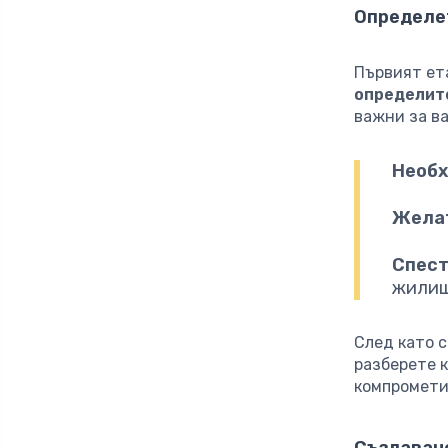
Определе
Първият ет
определит
важни за ва
Необх
Желат
Спест
жилищ
След като с
разберете 
компромети
Създаване