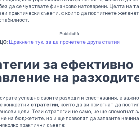
без да се чувствате финансово натоварени. Целта на т
ави практически съвети, с които да постигнете желана
стабилност.
Pubblicità
ЩО:
Щракнете тук, за да прочетете друга статия
атегии за ефективно
авление на разходит
нсирате успешно своите разходи и спестявания, е важно
е конкретни
стратегии
, които да ви помогнат да пости
нсови цели. Тези стратегии не само, че ще спомогнат з
не на бюджетите, но и ще позволят да запазите начина
няколко практични съвета: