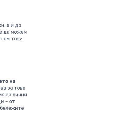
и, а и до
че да можем
гнем този
ето на
ва за това
ия за лични
и – от
абележите