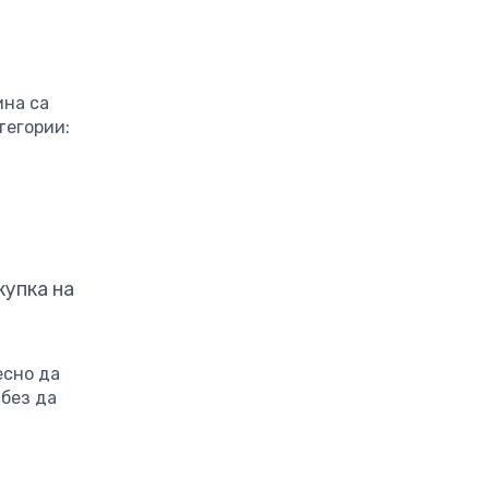
ина са
тегории:
купка на
есно да
без да