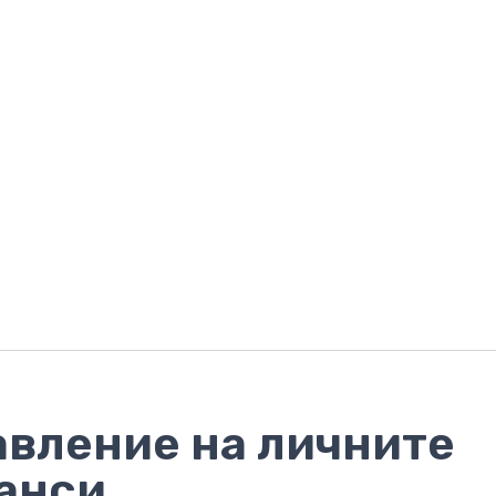
авление на личните
анси