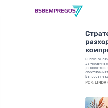
Страт
разход
компр
Pubblicità Pu
да управлява
до спестяван
спестяваният
Въпросът е к
POR:
LINDA