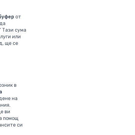
буфер
от
 да
“ Тази сума
слуги или
д, ще се
юзник в
а
дене на
ания.
ще ви
на помощ
ансите си