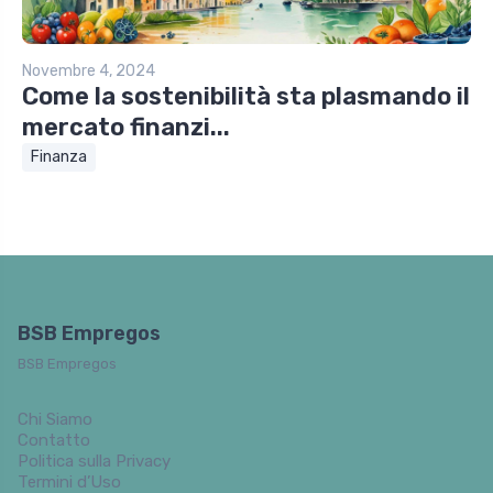
Novembre 4, 2024
Come la sostenibilità sta plasmando il
mercato finanzi...
Finanza
BSB Empregos
BSB Empregos
Chi Siamo
Contatto
Politica sulla Privacy
Termini d’Uso