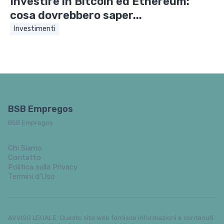
Investire in Bitcoin ed Ethereum:
cosa dovrebbero saper...
Investimenti
BSB Empregos
BSB Empregos
Chi Siamo
Contatto
Politica sulla Privacy
Termini d’Uso
AVVISO LEGALE: Questo sito web fornisce informazioni e contenuti