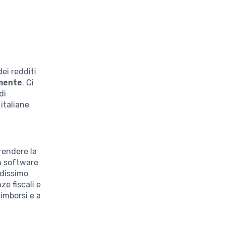
dei redditi
amente
. Ci
di
italiane
 rendere la
un software
ndissimo
e fiscali e
rimborsi e a