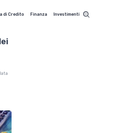
a di Credito
Finanza
Investimenti
dei
ulata