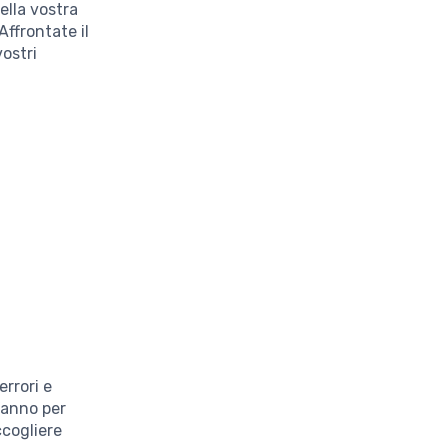
ella vostra
Affrontate il
vostri
errori e
’anno per
ccogliere