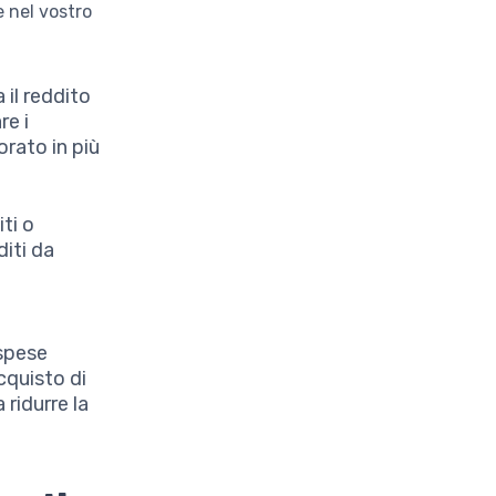
e nel vostro
il reddito
re i
orato in più
ti o
iti da
 spese
cquisto di
 ridurre la