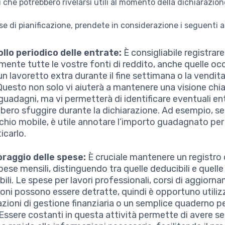
 che potrebbero rivelarsi utili al momento della dichiarazion
se di pianificazione, prendete in considerazione i seguenti a
llo periodico delle entrate:
È consigliabile registrare
mente tutte le vostre fonti di reddito, anche quelle oc
n lavoretto extra durante il fine settimana o la vendita
 Questo non solo vi aiuterà a mantenere una visione chia
 guadagni, ma vi permetterà di identificare eventuali en
bero sfuggire durante la dichiarazione. Ad esempio, s
chio mobile, è utile annotare l’importo guadagnato per 
icarlo.
raggio delle spese:
È cruciale mantenere un registro
pese mensili, distinguendo tra quelle deducibili e quell
bili. Le spese per lavori professionali, corsi di aggiorn
oni possono essere detratte, quindi è opportuno utiliz
azioni di gestione finanziaria o un semplice quaderno p
 Essere costanti in questa attività permette di avere 