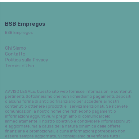
BSB Empregos
BSB Empregos
Chi Siamo
Contatto
Politica sulla Privacy
Termini d’Uso
AVVISO LEGALE: Questo sito web fornisce informazioni e contenuti
pertinenti. Sottolineiamo che non richiediamo pagamenti, depositi
o alcuna forma di anticipo finanziario per accedere ai nostri
contenuti o ottenere i prodotti e i servizi menzionati. Se ricevete
comunicazioni a nostro nome che richiedono pagamenti o
informazioni aggiuntive, vi preghiamo di comunicarcelo
immediatamente. Il nostro obiettivo è condividere informazioni utili
e aggiornate, ma a causa della natura dinamica delle offerte
finanziarie e promozionali, alcune informazioni potrebbero non
essere sempre aggiornate. Vi consigliamo di verificare tutti i