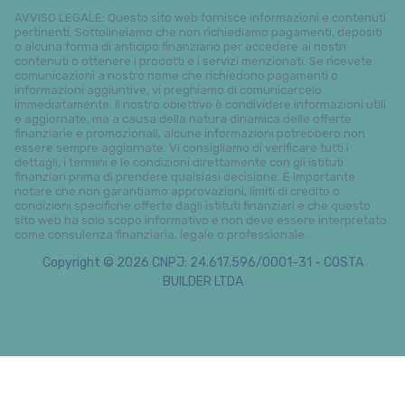
AVVISO LEGALE: Questo sito web fornisce informazioni e contenuti
pertinenti. Sottolineiamo che non richiediamo pagamenti, depositi
o alcuna forma di anticipo finanziario per accedere ai nostri
contenuti o ottenere i prodotti e i servizi menzionati. Se ricevete
comunicazioni a nostro nome che richiedono pagamenti o
informazioni aggiuntive, vi preghiamo di comunicarcelo
immediatamente. Il nostro obiettivo è condividere informazioni utili
e aggiornate, ma a causa della natura dinamica delle offerte
finanziarie e promozionali, alcune informazioni potrebbero non
essere sempre aggiornate. Vi consigliamo di verificare tutti i
dettagli, i termini e le condizioni direttamente con gli istituti
finanziari prima di prendere qualsiasi decisione. È importante
notare che non garantiamo approvazioni, limiti di credito o
condizioni specifiche offerte dagli istituti finanziari e che questo
sito web ha solo scopo informativo e non deve essere interpretato
come consulenza finanziaria, legale o professionale.
Copyright © 2026 CNPJ: 24.617.596/0001-31 - COSTA
BUILDER LTDA