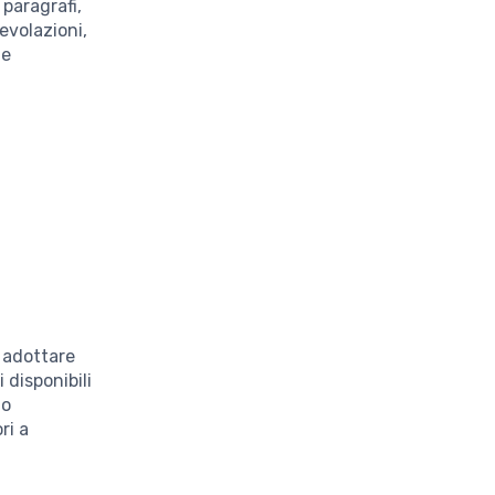
 paragrafi,
evolazioni,
le
e adottare
 disponibili
lo
ri a