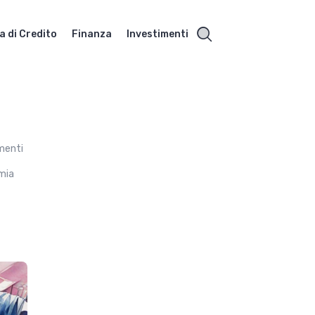
a di Credito
Finanza
Investimenti
imenti
omia