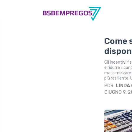
Come sf
disponi
Gli incentivi f
e ridurre il ca
massimizzare i
più resiliente
POR:
LINDA
GIUGNO 9, 