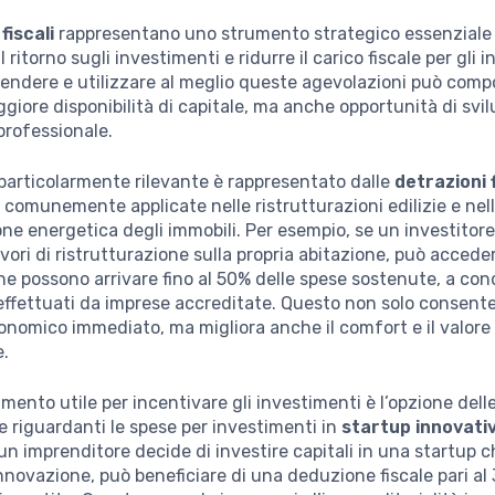
fiscali
rappresentano uno strumento strategico essenziale
l ritorno sugli investimenti e ridurre il carico fiscale per gli i
rendere e utilizzare al meglio queste agevolazioni può com
giore disponibilità di capitale, ma anche opportunità di svi
professionale.
articolarmente rilevante è rappresentato dalle
detrazioni f
comunemente applicate nelle ristrutturazioni edilizie e nel
ione energetica degli immobili. Per esempio, se un investitor
avori di ristrutturazione sulla propria abitazione, può accede
he possono arrivare fino al 50% delle spese sostenute, a con
 effettuati da imprese accreditate. Questo non solo consent
onomico immediato, ma migliora anche il comfort e il valore
e.
umento utile per incentivare gli investimenti è l’opzione dell
 riguardanti le spese per investimenti in
startup innovati
un imprenditore decide di investire capitali in una startup c
 innovazione, può beneficiare di una deduzione fiscale pari al