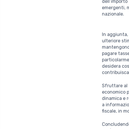
dell’importo 
emergenti, m
nazionale.
In aggiunta,
ulteriore sti
mantengono i
pagare tasse
particolarme
desidera cos
contribuisca
Sfruttare a
economico p
dinamica e r
a informazio
fiscale, in 
Concludendo,