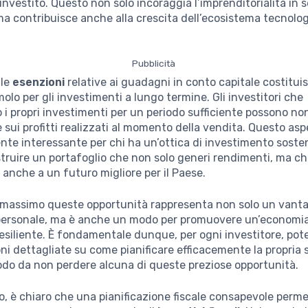
investito. Questo non solo incoraggia l’imprenditorialità in s
a contribuisce anche alla crescita dell’ecosistema tecnolo
Pubblicità
 le
esenzioni
relative ai guadagni in conto capitale costitu
molo per gli investimenti a lungo termine. Gli investitori che
 propri investimenti per un periodo sufficiente possono no
 sui profitti realizzati al momento della vendita. Questo asp
nte interessante per chi ha un’ottica di investimento sosten
truire un portafoglio che non solo generi rendimenti, ma c
 anche a un futuro migliore per il Paese.
l massimo queste opportunità rappresenta non solo un vant
ersonale, ma è anche un modo per promuovere un’economia 
esiliente. È fondamentale dunque, per ogni investitore, pot
ni dettagliate su come pianificare efficacemente la propria 
modo da non perdere alcuna di queste preziose opportunità.
 è chiaro che una pianificazione fiscale consapevole perme