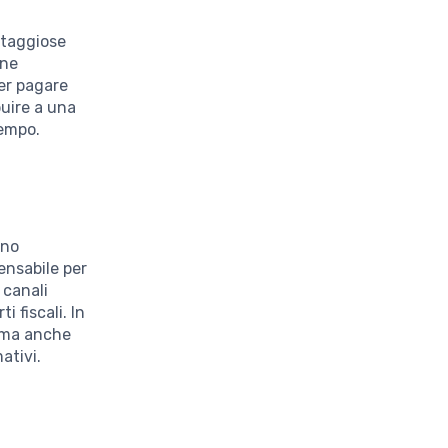
ntaggiose
ene
er pagare
buire a una
tempo.
ono
ensabile per
 canali
i fiscali. In
, ma anche
ativi.