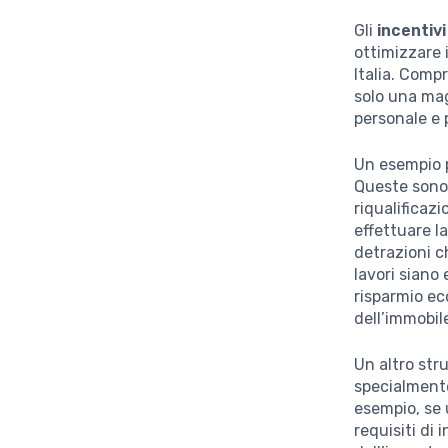
Gli
incentivi 
ottimizzare i
Italia. Comp
solo una mag
personale e 
Un esempio p
Queste sono 
riqualificaz
effettuare l
detrazioni c
lavori siano
risparmio ec
dell’immobil
Un altro str
specialmente
esempio, se 
requisiti di