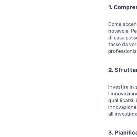
1. Compren
Come accenn
notevole. Per
di casa poss
tasse da ver
professionis
2. Sfrutta
Investire in
l’innovazion
qualificarsi,
innovazione.
all’investim
3. Pianifi