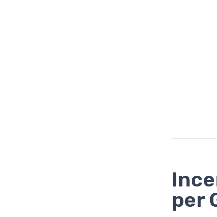
Ince
per G