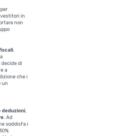
 per
nvestitori in
portare non
luppo
iscali
.
la
e decide di
re a
dizione che i
e un
e
deduzioni
,
ve
. Ad
he soddisfa i
 30%