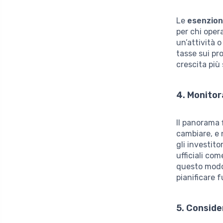
Le
esenzion
per chi oper
un’attività 
tasse sui pr
crescita più
4. Monitor
Il panorama 
cambiare, e 
gli investito
ufficiali com
questo modo,
pianificare 
5. Conside