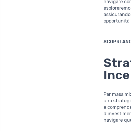
navigare co
esploreremo 
assicurando 
opportunità d
SCOPRI AN
Stra
Ince
Per massimiz
una strategia
e comprendern
d’investimen
navigare qu