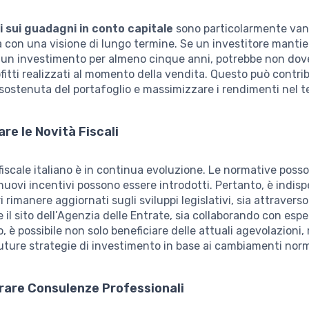
i sui guadagni in conto capitale
sono particolarmente va
a con una visione di lungo termine. Se un investitore manti
o un investimento per almeno cinque anni, potrebbe non dov
ofitti realizzati al momento della vendita. Questo può contri
 sostenuta del portafoglio e massimizzare i rendimenti nel 
are le Novità Fiscali
fiscale italiano è in continua evoluzione. Le normative poss
nuovi incentivi possono essere introdotti. Pertanto, è indisp
ri rimanere aggiornati sugli sviluppi legislativi, sia attraverso
e il sito dell’Agenzia delle Entrate, sia collaborando con espert
 è possibile non solo beneficiare delle attuali agevolazioni
future strategie di investimento in base ai cambiamenti norm
rare Consulenze Professionali