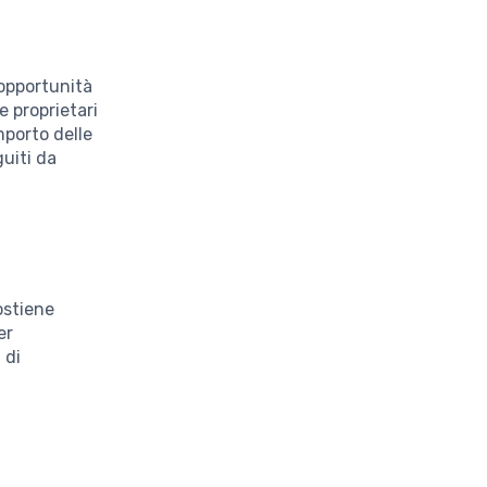
opportunità
e proprietari
mporto delle
guiti da
.
ostiene
er
 di