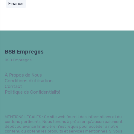
Finance
BSB Empregos
BSB Empregos
À Propos de Nous
Conditions d’utilisation
Contact
Politique de Confidentialité
MENTIONS LÉGALES : Ce site web fournit des informations et du
contenu pertinents. Nous tenons à préciser qu'aucun paiement,
dépôt ou avance financière n'est requis pour accéder à notre
contenu ou obtenir les produits et services mentionnés. Si vous