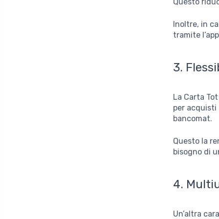
Questo riduce
Inoltre, in 
tramite l’ap
3.
Flessi
La Carta Tot
per acquisti 
bancomat.
Questo la re
bisogno di u
4.
Multi
Un’altra car