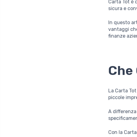
Carta Tot è 
sicura e con
In questo art
vantaggi che
finanze azie
Che 
La Carta Tot
piccole impr
A differenza
specificamen
Con la Carta