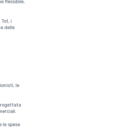
 flessibile,
Tot, i
ne delle
onisti, le
progettata
erciali.
e le spese