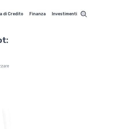
a di Credito
Finanza
Investimenti
ot:
izzare