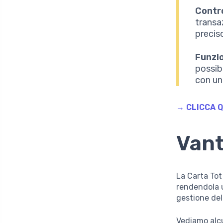
Contro
transa
precis
Funzi
possib
con un
→ CLICCA Q
Vant
La Carta Tot
rendendola u
gestione del
Vediamo alcu