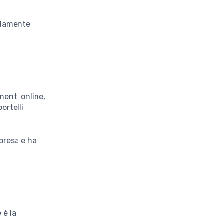
pidamente
menti online,
ortelli
presa e ha
 è la