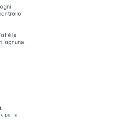
 ogni
controllo
ot è la
ri, ognuna
i,
a per la