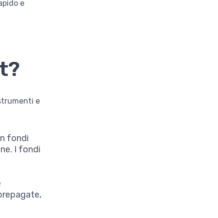
apido e
t?
strumenti e
on fondi
ne. I fondi
e
 prepagate,