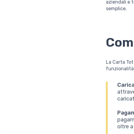
aziendali e 
semplice.
Come
La Carta Tot
funzionalità
Caric
attrav
carica
Pagame
pagame
oltre a