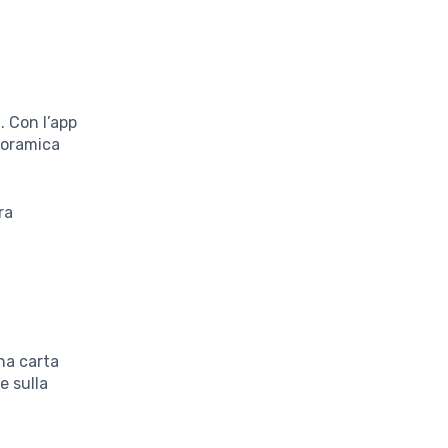
. Con l’app
noramica
ra
na carta
e sulla