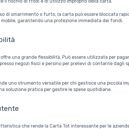
 il rischio di frodi e di utilizzo improprio della carta.
caso di smarrimento o furto, la carta può essere bloccata ra
p mobile, garantendo una protezione immediata dei fondi.
bilità
 offre una grande flessibilità. Può essere utilizzata per paga
presso negozi fisici e persino per prelievi di contante dagli sp
nde uno strumento versatile per chi gestisce una piccola im
na soluzione pratica per gestire le spese quotidiane.
utente
atteristica che rende la Carta Tot interessante per le aziende