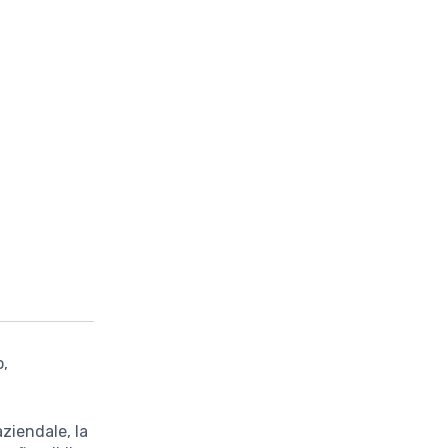
o,
aziendale, la