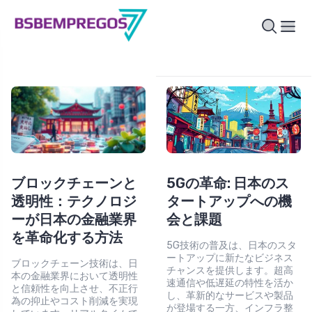
ブロックチェーンと
5Gの革命: 日本のス
透明性：テクノロジ
タートアップへの機
ーが日本の金融業界
会と課題
を革命化する方法
5G技術の普及は、日本のスタ
ートアップに新たなビジネス
ブロックチェーン技術は、日
チャンスを提供します。超高
本の金融業界において透明性
速通信や低遅延の特性を活か
と信頼性を向上させ、不正行
し、革新的なサービスや製品
為の抑止やコスト削減を実現
が登場する一方、インフラ整