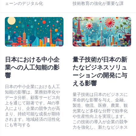
ェーンのデジタル化
技術教育の強化が重要な課
日本における中小企
量子技術が日本の新
業への人工知能の影
たなビジネスソリュ
響
ーションの開発に与
える影響
日本の中小企業における人工
知能の影響は、業務効率化や
量子技術は日本のビジネスに
データ分析、顧客サービス向
革命的な影響を与え、金融、
上を通じて顕著です。AIの導
製造、物流、医療、農業、観
入により、企業の競争力が高
光業など多様な分野で効率化
まり、持続可能な成長が期待
や生産性向上を実現します。
されます。地域経済の活性化
この技術の導入が企業の競争
にも寄与する
力を強化し、新たなビジネス