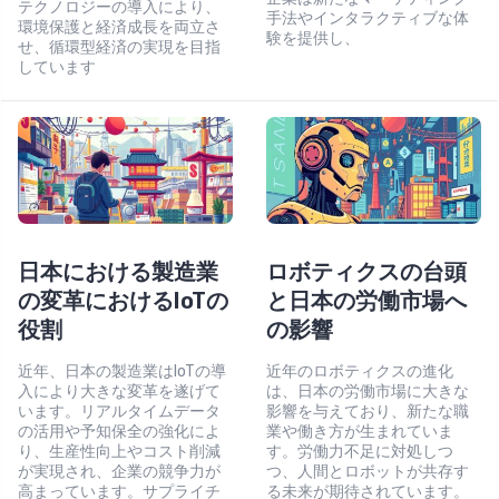
テクノロジーの導入により、
手法やインタラクティブな体
環境保護と経済成長を両立さ
験を提供し、
せ、循環型経済の実現を目指
しています
日本における製造業
ロボティクスの台頭
の変革におけるIoTの
と日本の労働市場へ
役割
の影響
近年、日本の製造業はIoTの導
近年のロボティクスの進化
入により大きな変革を遂げて
は、日本の労働市場に大きな
います。リアルタイムデータ
影響を与えており、新たな職
の活用や予知保全の強化によ
業や働き方が生まれていま
り、生産性向上やコスト削減
す。労働力不足に対処しつ
が実現され、企業の競争力が
つ、人間とロボットが共存す
高まっています。サプライチ
る未来が期待されています。