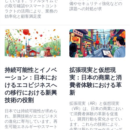
しています。リアルタイムで
備やセキュリティ強化などの
の取引確認やスマートコント
課題への対処が求
ラクトの活用により、業務の
効率化と顧客満足度
持続可能性とイノベ
拡張現実と仮想現
ーション：日本にお
実：日本の商業と消
けるエコビジネスへ
費者体験における革
の移行における新興
新
技術の役割
拡張現実（AR）と仮想現実
（VR）は、日本の商業におい
日本では持続可能性が求めら
て消費者体験の革新を促進
れ、新興技術がエコビジネス
し、購買行動を変化させてい
の進化に寄与しています。再
ます。これらの技術により、
生可能エネルギーやスマート
企業は新たなマーケティング