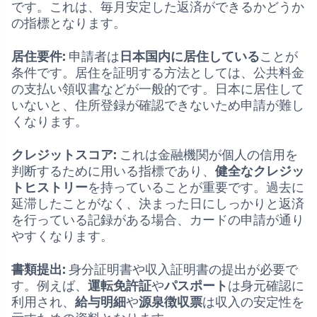
です。これは、毎月安定した返済ができるかどうか
の指標となります。
居住要件:
申請者は
日本国内に居住している
ことが
条件です。居住を証明する方法としては、公共料金
の支払い領収書などが一般的です。日本に居住して
いないと、住所登録が確認できないため申請が難し
くなります。
クレジットスコア:
これは金融機関が個人の信用を
判断するために用いる指標であり、
健全なクレジッ
トヒストリー
を持っていることが重要です。過去に
延滞したことがなく、決まった日にしっかりと返済
を行っている記録がある場合、カードの申請が通り
やすくなります。
書類提出:
身分証明書や収入証明書の提出が必要で
す。例えば、
運転免許証
や
パスポート
は身元確認に
利用され、
給与明細
や
源泉徴収票
は収入の安定性を