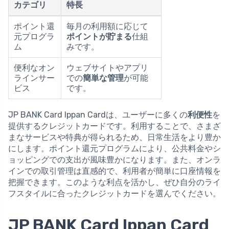
カテゴリ
特長
ポイント還
毎月の利用額に応じて
元プログラ
ポイントが貯まる
仕組
ム
みです。
便利なオン
ウェブサイトやアプリ
ラインサー
での
簡単な管理
が可能
ビス
です。
JP BANK Card Ippan Cardは、ユーザーに多くの
利便性
を
提供するクレジットカードです。利用することで、さまざ
まなサービスや特典が得られるため、日常生活をより豊か
にします。ポイント還元プログラムにより、公共料金やシ
ョッピングでの支出が風味豊かになります。また、オンラ
インでの取引管理は直感的で、利用者が簡単に口座情報を
把握できます。このような利点を活かし、ぜひ自分のライ
フスタイルに合ったクレジットカードを選んでください。
JP BANK Card Ippan Card