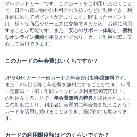
クレジットカードです。このカードをご利用いただくこと
で、日常の買い物や公共料金の支払いなどに利用でき、利
用額に応じて
ポイント
が貯まります。貯まったポイント
は、様々な商品やサービスに交換できるため、お得に利用
することが可能です。また、
安心のサポート体制
と、
便利
なオンライン機能
が用意されており、カード利用の際に安
心して活用できます。
このカードの年会費はいくらですか？
JP BANK カード一般カードの年会費は
初年度無料
です。
また、2年目以降も年会費を無料にすることができ、年間
一定額以上（例：年間ショッピング利用額10万円以上）
の利用をすることで、
年会費無料の特典
が適用されます。
この制度により、利用者は実質的に年会費を払うことなく
カードを活用し続けることができ、経済的にも助かりま
す。
カードの利用限度額はどのくらいですか？