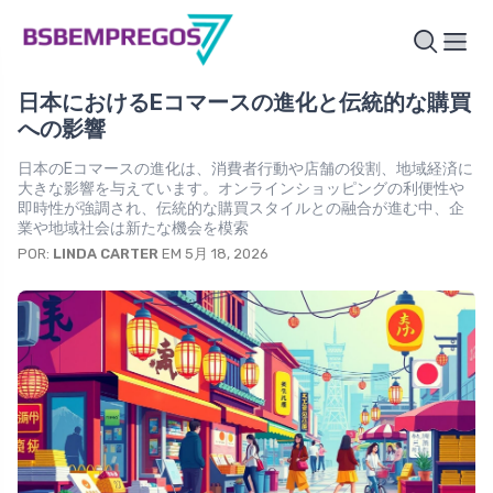
日本におけるEコマースの進化と伝統的な購買
への影響
日本のEコマースの進化は、消費者行動や店舗の役割、地域経済に
大きな影響を与えています。オンラインショッピングの利便性や
即時性が強調され、伝統的な購買スタイルとの融合が進む中、企
業や地域社会は新たな機会を模索
POR:
LINDA CARTER
EM 5月 18, 2026