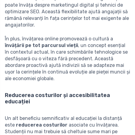
poate învăța despre marketingul digital și tehnici de
optimizare SEO. Această flexibilitate ajută angajații să
rămână relevanți în fața cerințelor tot mai exigente ale
angajatorilor.
În plus, învățarea online promovează o cultură a
învățării pe tot parcursul vieții
, un concept esențial
în contextul actual, în care schimbările tehnologice se
desfășoară cu o viteza fără precedent. Această
abordare proactivă ajută indivizii să se adapteze mai
ușor la cerințele în continuă evoluție ale pieței muncii și
ale economiei globale.
Reducerea costurilor și accesibilitatea
educației
Un alt beneficiu semnificativ al educației la distanță
este
reducerea costurilor
asociate cu învățarea.
Studenții nu mai trebuie să cheltuie sume mari pe