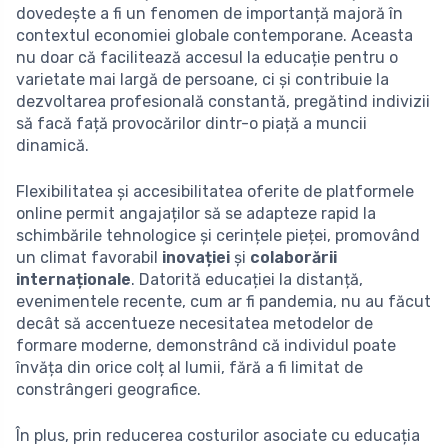
dovedește a fi un fenomen de importanță majoră în
contextul economiei globale contemporane. Aceasta
nu doar că facilitează accesul la educație pentru o
varietate mai largă de persoane, ci și contribuie la
dezvoltarea profesională constantă, pregătind indivizii
să facă față provocărilor dintr-o piață a muncii
dinamică.
Flexibilitatea și accesibilitatea oferite de platformele
online permit angajaților să se adapteze rapid la
schimbările tehnologice și cerințele pieței, promovând
un climat favorabil
inovației
și
colaborării
internaționale
. Datorită educației la distanță,
evenimentele recente, cum ar fi pandemia, nu au făcut
decât să accentueze necesitatea metodelor de
formare moderne, demonstrând că individul poate
învăța din orice colț al lumii, fără a fi limitat de
constrângeri geografice.
În plus, prin reducerea costurilor asociate cu educația