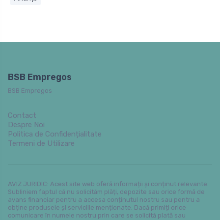
BSB Empregos
BSB Empregos
Contact
Despre Noi
Politica de Confidențialitate
Termeni de Utilizare
AVIZ JURIDIC: Acest site web oferă informații și conținut relevante.
Subliniem faptul că nu solicităm plăți, depozite sau orice formă de
avans financiar pentru a accesa conținutul nostru sau pentru a
obține produsele și serviciile menționate. Dacă primiți orice
comunicare în numele nostru prin care se solicită plată sau