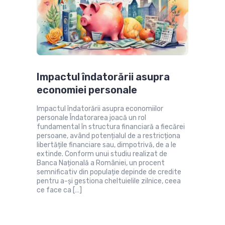
Impactul îndatorării asupra
economiei personale
Impactul îndatorării asupra economiilor
personale Îndatorarea joacă un rol
fundamental în structura financiară a fiecărei
persoane, având potențialul de a restricționa
libertățile financiare sau, dimpotrivă, de a le
extinde. Conform unui studiu realizat de
Banca Națională a României, un procent
semnificativ din populație depinde de credite
pentru a-și gestiona cheltuielile zilnice, ceea
ce face ca […]