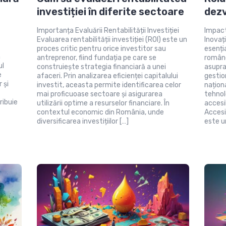
investiției în diferite sectoare
dez
Importanța Evaluării Rentabilității Investiției
Impact
Evaluarea rentabilității investiției (ROI) este un
Inovaț
proces critic pentru orice investitor sau
esenți
n
antreprenor, fiind fundația pe care se
române
ul
construiește strategia financiară a unei
asupra 
e
afaceri. Prin analizarea eficienței capitalului
gestio
 și
investit, aceasta permite identificarea celor
națion
mai proficuoase sectoare și asigurarea
tehnol
ribuie
utilizării optime a resurselor financiare. În
accesib
contextul economic din România, unde
Accesi
diversificarea investițiilor […]
este u