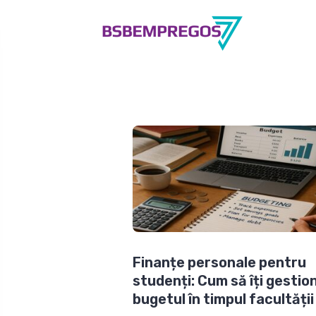
Finanțe personale pentru
studenți: Cum să îți gestio
bugetul în timpul facultății