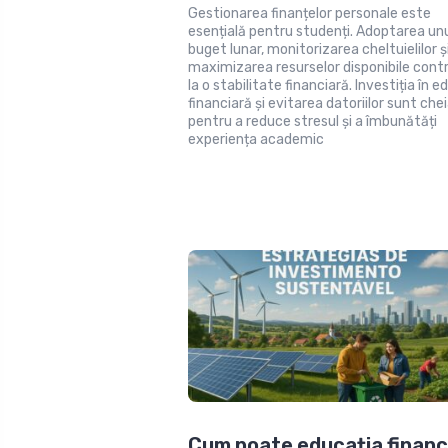
Gestionarea finanțelor personale este
esențială pentru studenți. Adoptarea un
buget lunar, monitorizarea cheltuielilor ș
maximizarea resurselor disponibile contr
la o stabilitate financiară. Investiția în e
financiară și evitarea datoriilor sunt che
pentru a reduce stresul și a îmbunătăți
experiența academic
Cum poate educația financ