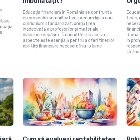
Îmbunătățit?
Urg
ui
Educația financiară în România se confruntă
Educaț
i
cu provocări semnificative, precum lipsa unui
tineri,
ibuie
curriculum standardizat, pregătirea
necesa
ducația
inadecvată a profesorilor și materiale
financi
ia
didactice depășite. Îmbunătățirea acestor
Români
aspecte este esențială pentru a oferi tinerilor
în pro
abilități financiare necesare într-o lume
respon
să fac
iară
Cum să evaluezi rentabilitatea
Rolu