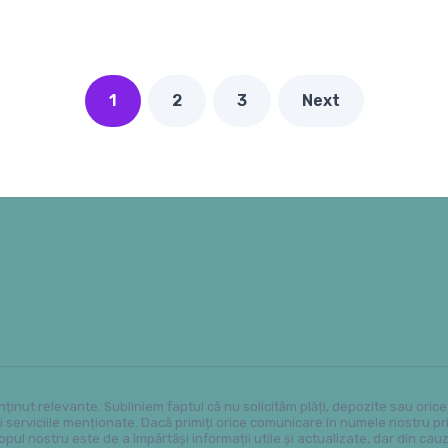
1
2
3
Next
nținut relevante. Subliniem faptul că nu solicităm plăți, depozite sau ori
serviciile menționate. Dacă primiți orice comunicare în numele nostru prin
ul nostru este de a împărtăși informații utile și actualizate, dar din cauz