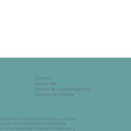
Contact
Despre Noi
Politica de Confidențialitate
Termeni de Utilizare
ce formă de avans financiar pentru a accesa
 care se solicită plată sau informații
a naturii dinamice a ofertelor financiare și