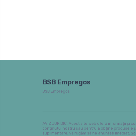
BSB Empregos
BSB Empregos
AVIZ JURIDIC: Acest site web oferă informații și co
conținutul nostru sau pentru a obține produsele și 
suplimentare, vă rugăm să ne anunțați imediat. Scop