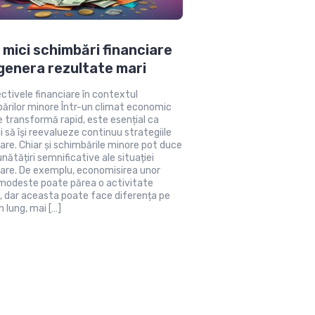
mici schimbări financiare
genera rezultate mari
ctivele financiare în contextul
ărilor minore Într-un climat economic
e transformă rapid, este esențial ca
ii să își reevalueze continuu strategiile
iare. Chiar și schimbările minore pot duce
nătățiri semnificative ale situației
iare. De exemplu, economisirea unor
odeste poate părea o activitate
, dar aceasta poate face diferența pe
 lung, mai […]