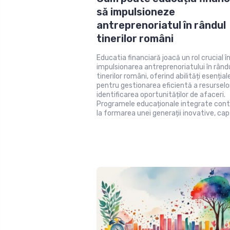
să impulsioneze
antreprenoriatul în rândul
tinerilor români
Educatia financiară joacă un rol crucial î
impulsionarea antreprenoriatului în rând
tinerilor români, oferind abilități esențial
pentru gestionarea eficientă a resurselor
identificarea oportunităților de afaceri.
Programele educaționale integrate cont
la formarea unei generații inovative, cap