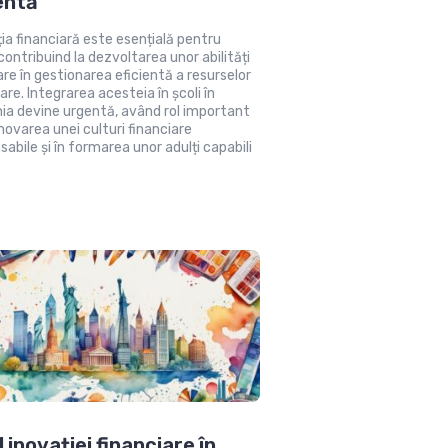
entă
ia financiară este esențială pentru
 contribuind la dezvoltarea unor abilități
re în gestionarea eficientă a resurselor
are. Integrarea acesteia în școli în
a devine urgentă, având rol important
movarea unei culturi financiare
sabile și în formarea unor adulți capabili
l inovației financiare în