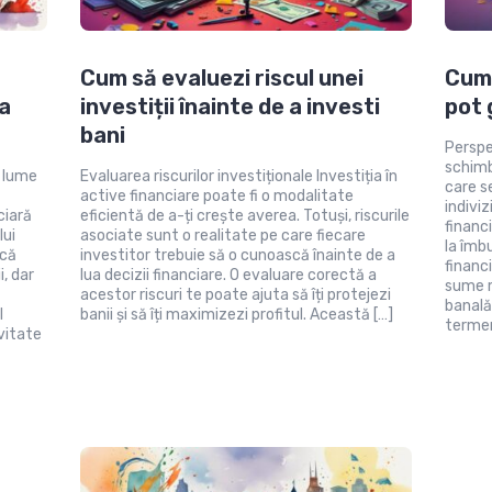
Cum să evaluezi riscul unei
Cum 
ea
investiții înainte de a investi
pot 
bani
Perspe
schimb
o lume
Evaluarea riscurilor investiționale Investiția în
care s
active financiare poate fi o modalitate
indiviz
ciară
eficientă de a-ți crește averea. Totuși, riscurile
financ
lui
asociate sunt o realitate pe care fiecare
la îmbu
 că
investitor trebuie să o cunoască înainte de a
financ
i, dar
lua decizii financiare. O evaluare corectă a
sume m
acestor riscuri te poate ajuta să îți protejezi
banală
l
banii și să îți maximizezi profitul. Această […]
termen
vitate