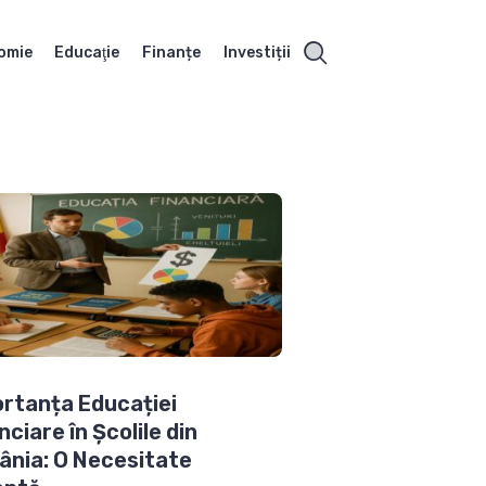
omie
Educaţie
Finanțe
Investiții
rtanța Educației
nciare în Școlile din
nia: O Necesitate