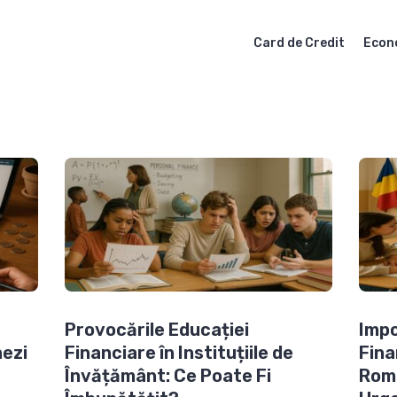
Card de Credit
Econ
Provocările Educației
Impo
nezi
Financiare în Instituțiile de
Fina
Învățământ: Ce Poate Fi
Româ