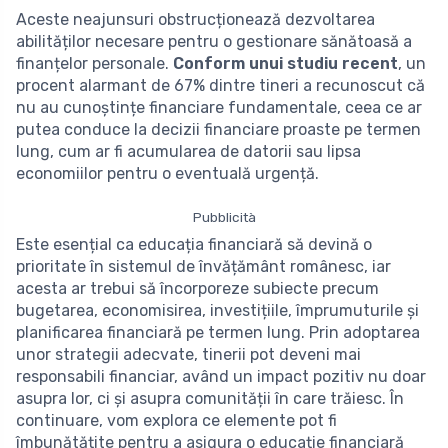
Aceste neajunsuri obstrucționează dezvoltarea
abilităților necesare pentru o gestionare sănătoasă a
finanțelor personale.
Conform unui studiu recent
, un
procent alarmant de 67% dintre tineri a recunoscut că
nu au cunoștințe financiare fundamentale, ceea ce ar
putea conduce la decizii financiare proaste pe termen
lung, cum ar fi acumularea de datorii sau lipsa
economiilor pentru o eventuală urgență.
Pubblicità
Este esențial ca educația financiară să devină o
prioritate în sistemul de învățământ românesc, iar
acesta ar trebui să încorporeze subiecte precum
bugetarea, economisirea, investițiile, împrumuturile și
planificarea financiară pe termen lung. Prin adoptarea
unor strategii adecvate, tinerii pot deveni mai
responsabili financiar, având un impact pozitiv nu doar
asupra lor, ci și asupra comunității în care trăiesc. În
continuare, vom explora ce elemente pot fi
îmbunătățite pentru a asigura o educație financiară