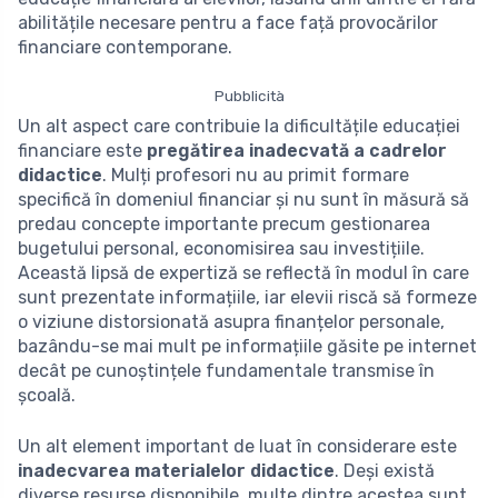
abilitățile necesare pentru a face față provocărilor
financiare contemporane.
Pubblicità
Un alt aspect care contribuie la dificultățile educației
financiare este
pregătirea inadecvată a cadrelor
didactice
. Mulți profesori nu au primit formare
specifică în domeniul financiar și nu sunt în măsură să
predau concepte importante precum gestionarea
bugetului personal, economisirea sau investițiile.
Această lipsă de expertiză se reflectă în modul în care
sunt prezentate informațiile, iar elevii riscă să formeze
o viziune distorsionată asupra finanțelor personale,
bazându-se mai mult pe informațiile găsite pe internet
decât pe cunoștințele fundamentale transmise în
școală.
Un alt element important de luat în considerare este
inadecvarea materialelor didactice
. Deși există
diverse resurse disponibile, multe dintre acestea sunt