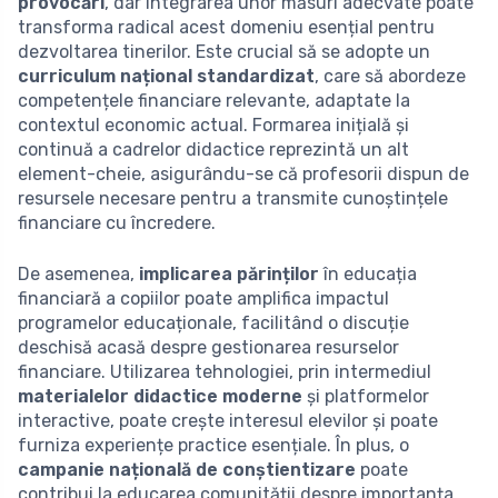
provocări
, dar integrarea unor măsuri adecvate poate
transforma radical acest domeniu esențial pentru
dezvoltarea tinerilor. Este crucial să se adopte un
curriculum național standardizat
, care să abordeze
competențele financiare relevante, adaptate la
contextul economic actual. Formarea inițială și
continuă a cadrelor didactice reprezintă un alt
element-cheie, asigurându-se că profesorii dispun de
resursele necesare pentru a transmite cunoștințele
financiare cu încredere.
De asemenea,
implicarea părinților
în educația
financiară a copiilor poate amplifica impactul
programelor educaționale, facilitând o discuție
deschisă acasă despre gestionarea resurselor
financiare. Utilizarea tehnologiei, prin intermediul
materialelor didactice moderne
și platformelor
interactive, poate crește interesul elevilor și poate
furniza experiențe practice esențiale. În plus, o
campanie națională de conștientizare
poate
contribui la educarea comunității despre importanța