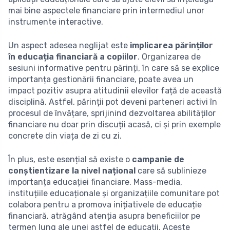
mai bine aspectele financiare prin intermediul unor
instrumente interactive.
Un aspect adesea neglijat este
implicarea părinților
în educația financiară a copiilor
. Organizarea de
sesiuni informative pentru părinți, în care să se explice
importanța gestionării financiare, poate avea un
impact pozitiv asupra atitudinii elevilor față de această
disciplină. Astfel, părinții pot deveni parteneri activi în
procesul de învățare, sprijinind dezvoltarea abilităților
financiare nu doar prin discuții acasă, ci și prin exemple
concrete din viața de zi cu zi.
În plus, este esențial să existe o
campanie de
conștientizare la nivel național
care să sublinieze
importanța educației financiare. Mass-media,
instituțiile educaționale și organizațiile comunitare pot
colabora pentru a promova inițiativele de educație
financiară, atrăgând atenția asupra beneficiilor pe
termen lung ale unei astfel de educații. Aceste