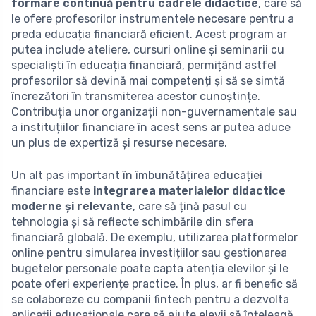
formare continuă pentru cadrele didactice
, care să
le ofere profesorilor instrumentele necesare pentru a
preda educația financiară eficient. Acest program ar
putea include ateliere, cursuri online și seminarii cu
specialiști în educația financiară, permițând astfel
profesorilor să devină mai competenți și să se simtă
încrezători în transmiterea acestor cunoștințe.
Contribuția unor organizații non-guvernamentale sau
a instituțiilor financiare în acest sens ar putea aduce
un plus de expertiză și resurse necesare.
Un alt pas important în îmbunătățirea educației
financiare este
integrarea materialelor didactice
moderne și relevante
, care să țină pasul cu
tehnologia și să reflecte schimbările din sfera
financiară globală. De exemplu, utilizarea platformelor
online pentru simularea investițiilor sau gestionarea
bugetelor personale poate capta atenția elevilor și le
poate oferi experiențe practice. În plus, ar fi benefic să
se colaboreze cu companii fintech pentru a dezvolta
aplicații educaționale care să ajute elevii să înțeleagă