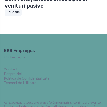
venituri pasive
Educaţie
BSB Empregos
BSB Empregos
Contact
Despre Noi
Politica de Confidențialitate
Termeni de Utilizare
AVIZ JURIDIC: Acest site web oferă informații și conținut relevante.
Subliniem faptul că nu solicităm plăți, depozite sau orice formă de