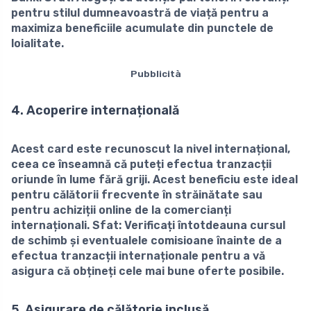
pentru stilul dumneavoastră de viață pentru a
maximiza beneficiile acumulate din punctele de
loialitate.
Pubblicità
4. Acoperire internațională
Acest card este recunoscut la nivel internațional,
ceea ce înseamnă că puteți efectua tranzacții
oriunde în lume fără griji. Acest beneficiu este ideal
pentru călătorii frecvente în străinătate sau
pentru achiziții online de la comercianți
internaționali.
Sfat:
Verificați întotdeauna cursul
de schimb și eventualele comisioane înainte de a
efectua tranzacții internaționale pentru a vă
asigura că obțineți cele mai bune oferte posibile.
5. Asigurare de călătorie inclusă