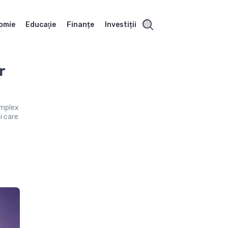
omie
Educaţie
Finanțe
Investiții
r
omplex
i care
e