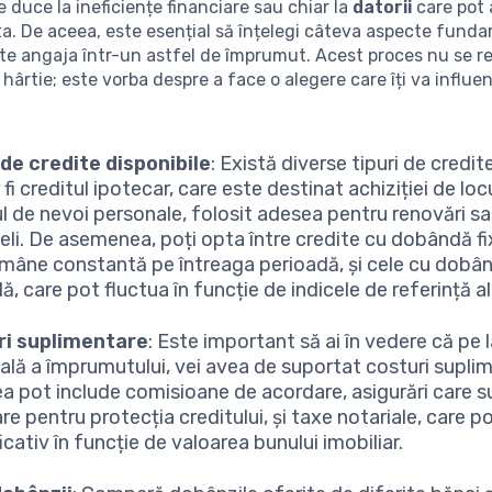
e duce la ineficiențe financiare sau chiar la
datorii
care pot 
 ta. De aceea, este esențial să înțelegi câteva aspecte fund
 te angaja într-un astfel de împrumut. Acest proces nu se 
hârtie; este vorba despre a face o alegere care îți va influen
 de credite disponibile
: Există diverse tipuri de credit
fi creditul ipotecar, care este destinat achiziției de locu
ul de nevoi personale, folosit adesea pentru renovări sa
ieli. De asemenea, poți opta între credite cu dobândă f
ămâne constantă pe întreaga perioadă, și cele cu dobâ
lă, care pot fluctua în funcție de indicele de referință al
ri suplimentare
: Este important să ai în vedere că pe
pală a împrumutului, vei avea de suportat costuri supli
a pot include comisioane de acordare, asigurări care 
e pentru protecția creditului, și taxe notariale, care po
cativ în funcție de valoarea bunului imobiliar.