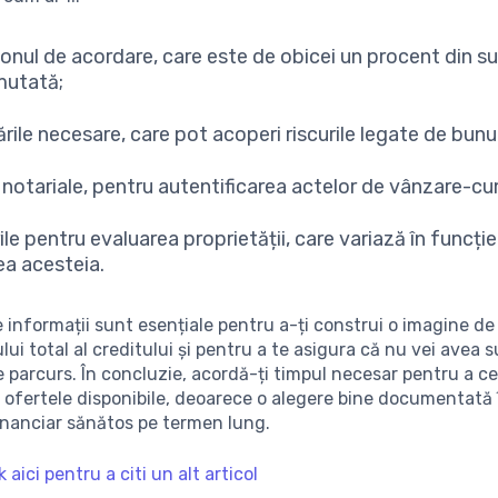
onul de acordare, care este de obicei un procent din 
mutată;
rile necesare, care pot acoperi riscurile legate de bunul
 notariale, pentru autentificarea actelor de vânzare-c
le pentru evaluarea proprietății, care variază în funcți
ea acesteia.
 informații sunt esențiale pentru a-ți construi o imagine d
lui total al creditului și pentru a te asigura că nu vei avea s
 parcurs. În concluzie, acordă-ți timpul necesar pentru a ce
 ofertele disponibile, deoarece o alegere bine documentată î
inanciar sănătos pe termen lung.
k aici pentru a citi un alt articol