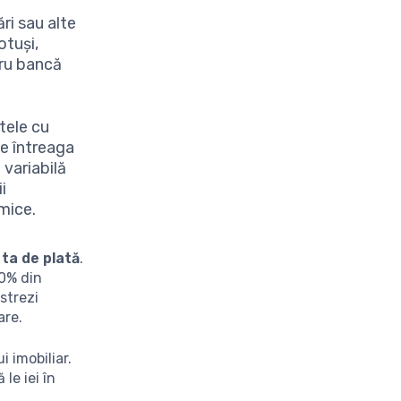
ri sau alte
otuși,
tru bancă
itele cu
pe întreaga
 variabilă
i
omice.
ta de plată
.
30% din
strezi
are.
i imobiliar.
le iei în