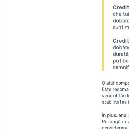
Credit
cheltui
dobânz
sunt m
Credit
dobând
durată
pot ben
semnifi
O altă comp
Este recoma
venitul tău 
stabilitatea 
În plus, ana
Pe lângă rata
considerare,