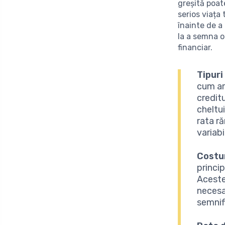
greșită poat
serios viața
înainte de a
la a semna o 
financiar.
Tipuri
cum ar 
credit
cheltu
rata r
variabi
Costu
princi
Aceste
necesar
semnifi