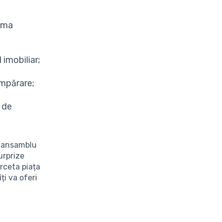
suma
 imobiliar;
umpărare;
e de
e ansamblu
urprize
rceta piața
ți va oferi