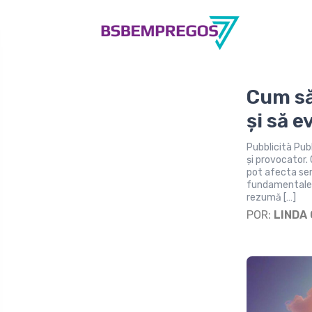
Cum să
și să e
Pubblicità Pub
și provocator. 
pot afecta ser
fundamentale î
rezumă […]
POR:
LINDA