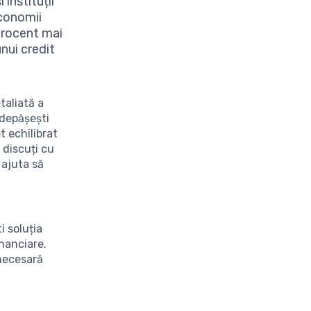
 instituții
economii
procent mai
nui credit
taliată a
 depășești
t echilibrat
 discuți cu
 ajuta să
i soluția
inanciare.
 necesară