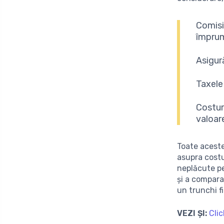
Comisi
împru
Asigură
Taxele
Costuri
valoar
Toate aceste
asupra costu
neplăcute pe
și a compara
un trunchi f
VEZI ȘI:
Clic