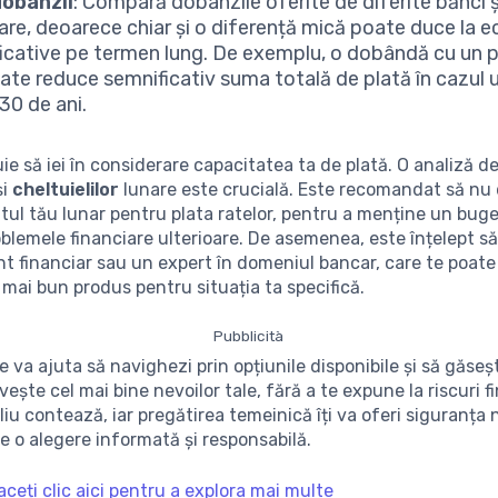
dobânzii
: Compară dobânzile oferite de diferite bănci și
iare, deoarece chiar și o diferență mică poate duce la 
icative pe termen lung. De exemplu, o dobândă cu un 
ate reduce semnificativ suma totală de plată în cazul u
30 de ani.
uie să iei în considerare capacitatea ta de plată. O analiză de
și
cheltuielilor
lunare este crucială. Este recomandat să nu
tul tău lunar pentru plata ratelor, pentru a menține un buge
roblemele financiare ulterioare. De asemenea, este înțelept să
t financiar sau un expert în domeniul bancar, care te poate
l mai bun produs pentru situația ta specifică.
Pubblicità
 va ajuta să navighezi prin opțiunile disponibile și să găseșt
vește cel mai bine nevoilor tale, fără a te expune la riscuri f
liu contează, iar pregătirea temeinică îți va oferi siguranța
e o alegere informată și responsabilă.
aceți clic aici pentru a explora mai multe