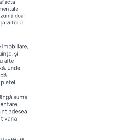
afecta
amentale
rezumă doar
ța viitorul
e imobiliare,
ințe, și
u alte
ixă, unde
ndă
 pieței.
 lângă suma
mentare.
sunt adesea
t varia