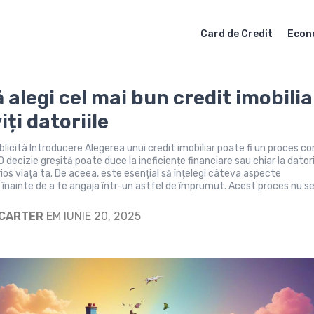
Card de Credit
Econ
 alegi cel mai bun credit imobilia
viți datoriile
blicità Introducere Alegerea unui credit imobiliar poate fi un proces c
O decizie greșită poate duce la ineficiențe financiare sau chiar la datori
ios viața ta. De aceea, este esențial să înțelegi câteva aspecte
nainte de a te angaja într-un astfel de împrumut. Acest proces nu s
 CARTER
EM IUNIE 20, 2025