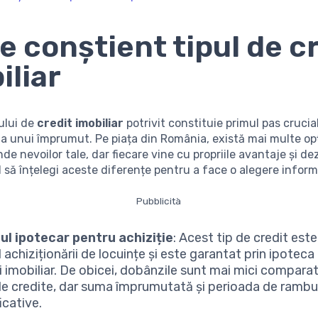
e conștient tipul de c
iliar
ului de
credit imobiliar
potrivit constituie primul pas crucia
a unui împrumut. Pe piața din România, există mai multe op
de nevoilor tale, dar fiecare vine cu propriile avantaje și d
l să înțelegi aceste diferențe pentru a face o alegere inform
Pubblicità
ul ipotecar pentru achiziție
: Acest tip de credit este
 achiziționării de locuințe și este garantat prin ipotec
i imobiliar. De obicei, dobânzile sunt mai mici comparat
 de credite, dar suma împrumutată și perioada de rambur
icative.