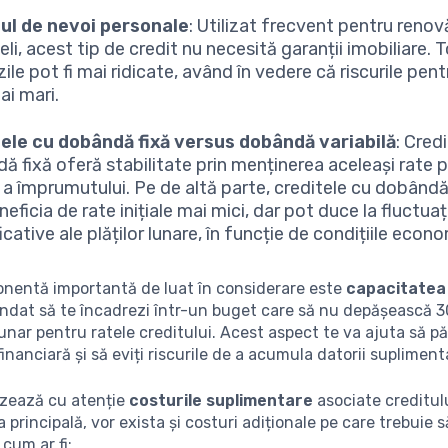
ul de nevoi personale
: Utilizat frecvent pentru renovă
eli, acest tip de credit nu necesită garanții imobiliare. T
ile pot fi mai ridicate, având în vedere că riscurile pen
ai mari.
ele cu dobândă fixă versus dobândă variabilă
: Cred
ă fixă oferă stabilitate prin menținerea aceleași rate 
 a împrumutului. Pe de altă parte, creditele cu dobândă
eficia de rate inițiale mai mici, dar pot duce la fluctuați
cative ale plăților lunare, în funcție de condițiile econ
onentă importantă de luat în considerare este
capacitatea 
ndat să te încadrezi într-un buget care să nu depășească 
lunar pentru ratele creditului. Acest aspect te va ajuta să pă
financiară și să eviți riscurile de a acumula datorii supliment
lizează cu atenție
costurile suplimentare
asociate creditulu
 principală, vor exista și costuri adiționale pe care trebuie să 
 cum ar fi: