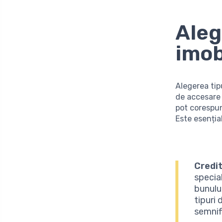
Aleg
imob
Alegerea tip
de accesare 
pot corespun
Este esenția
Credit
special
bunulu
tipuri
semnif