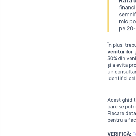
Rata 
financ
semnif
mic po
pe 20-
În plus, treb
veniturilor
30% din veni
și a evita p
un consultan
identifici ce
Acest ghid te
care se potri
Fiecare deta
pentru a fac
VERIFICĂ:
F