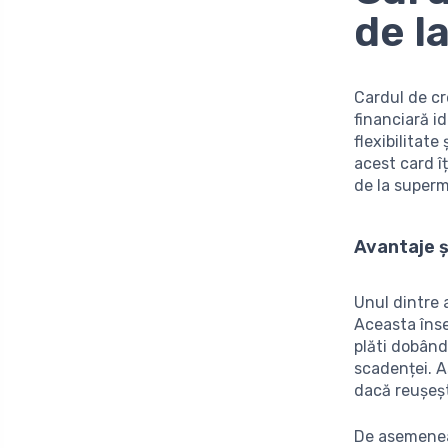
de l
Cardul de c
financiară i
flexibilitat
acest card î
de la superm
Avantaje ș
Unul dintre 
Aceasta înse
plăti dobând
scadenței. A
dacă reușeșt
De asemenea,