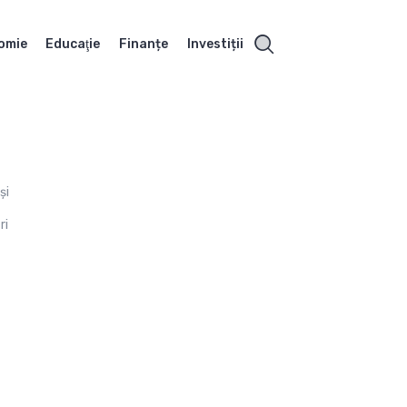
omie
Educaţie
Finanțe
Investiții
și
ri