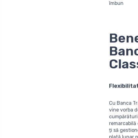
îmbun
Bene
Banc
Clas
Flexibilita
Cu Banca Tra
vine vorba de
cumpărăturile
remarcabilă 
ți să gestio
plată lunar p