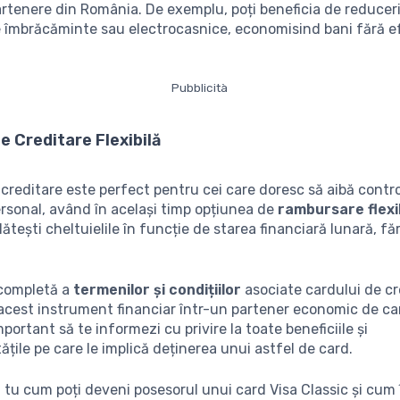
tenere din România. De exemplu, poți beneficia de reduceri
de îmbrăcăminte sau electrocasnice, economisind bani fără e
Pubblicità
de Creditare Flexibilă
 creditare este perfect pentru cei care doresc să aibă contr
rsonal, având în același timp opțiunea de
rambursare flexi
plătești cheltuielile în funcție de starea financiară lunară, făr
 completă a
termenilor și condițiilor
asociate cardului de cr
cest instrument financiar într-un partener economic de car
portant să te informezi cu privire la toate beneficiile și
ățile pe care le implică deținerea unui astfel de card.
 tu cum poți deveni posesorul unui card Visa Classic și cum 