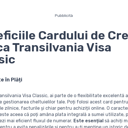
Pubblicità
ficiile Cardului de Cre
a Transilvania Visa
sic
te în Plăți
nsilvania Visa Classic, ai parte de o flexibilitate excelentă
 gestionarea cheltuielilor tale. Poți folosi acest card pentru
 zilnice, facturile și chiar pentru achiziții online. O caracte
este aceea că poți amâna plata integrală a sumei utilizate,
nezi mai eficient fluxul de numerar.
Este esențial
să achiți m
entru a evita penalizările și pentru a-ți menține un istoric d