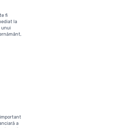
e fi
mediat la
a unui
ernământ,
 important
anciară a