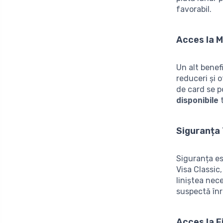
favorabil.
Acces la Mu
Un alt benef
reduceri și 
de card se p
disponibile
t
Siguranța 
Siguranța es
Visa Classic
liniștea nec
suspectă înr
Acces la F