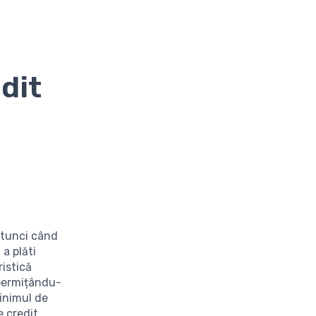
dit
 atunci când
 a plăti
ristică
 permițându-
inimul de
e credit