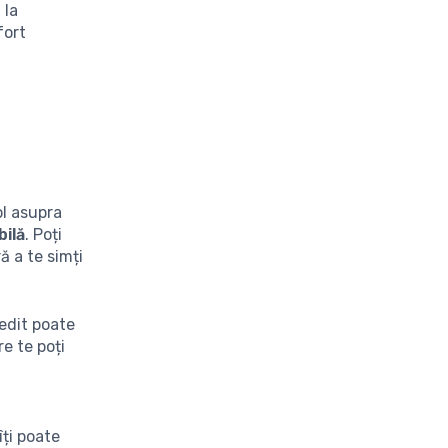
 la
fort
ol asupra
bilă
. Poți
ă a te simți
edit poate
e te poți
îți poate