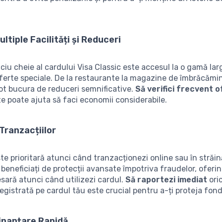
ltiple Facilități și Reduceri
iciu cheie al cardului Visa Classic este accesul la o gamă lar
oferte speciale. De la restaurante la magazine de îmbrăcămin
ot bucura de reduceri semnificative.
Să verifici frecvent o
e poate ajuta să faci economii considerabile.
Tranzacțiilor
te prioritară atunci când tranzacționezi online sau în străi
, beneficiați de protecții avansate împotriva fraudelor, oferi
esară atunci când utilizezi cardul.
Să raportezi imediat
ori
egistrată pe cardul tău este crucial pentru a-ți proteja fond
inanțare Rapidă