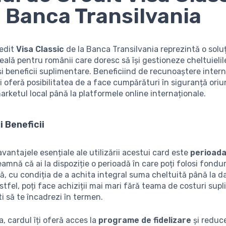
a Banca Transilvania
redit
Visa Classic
de la Banca Transilvania reprezintă o solu
deală pentru românii care doresc să își gestioneze cheltuielil
e și beneficii suplimentare. Beneficiind de recunoaștere intern
ți oferă posibilitatea de a face cumpărături în siguranță ori
arketul local până la platformele online internaționale.
i Beneficii
avantajele esențiale ale utilizării acestui card este
perioada
amnă că ai la dispoziție o perioadă în care poți folosi fondur
ă, cu condiția de a achita integral suma cheltuită până la d
stfel, poți face achiziții mai mari fără teama de costuri sup
i să te încadrezi în termen.
 cardul îți oferă acces la
programe de fidelizare
și reduce