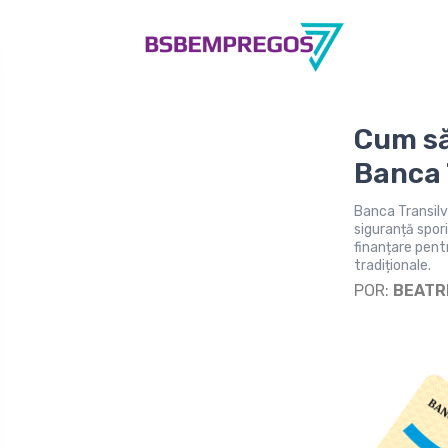
Cum să
Banca 
Banca Transilva
siguranță spori
finanțare pentr
tradiționale.
POR:
BEATR