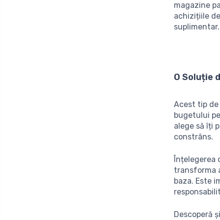
magazine par
achizițiile 
suplimentar.
O Soluție 
Acest tip de
bugetului pe
alege să îți 
constrâns.
Înțelegerea
transforma a
baza. Este im
responsabilit
Descoperă și