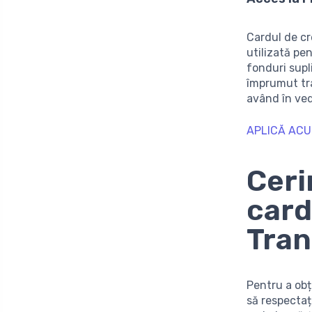
Cardul de cre
utilizată pe
fonduri supl
împrumut tr
având în vede
APLICĂ ACU
Ceri
card
Tran
Pentru a obț
să respectaț