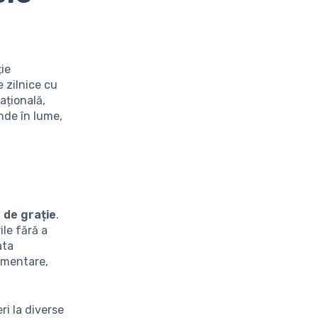
ție
e zilnice cu
ațională,
unde în lume,
 de grație
.
ile fără a
ata
limentare,
ri la diverse