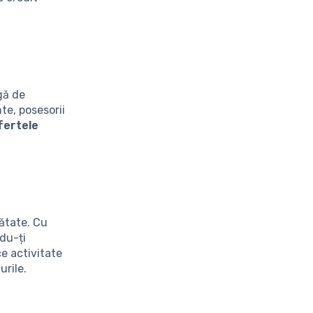
gă de
te, posesorii
fertele
nătate. Cu
ndu-ți
ce activitate
urile.