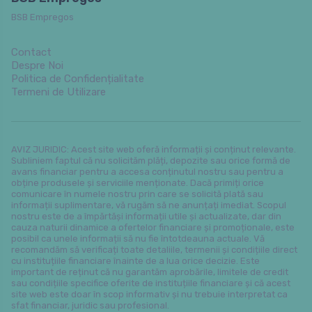
BSB Empregos
Contact
Despre Noi
Politica de Confidențialitate
Termeni de Utilizare
AVIZ JURIDIC: Acest site web oferă informații și conținut relevante.
Subliniem faptul că nu solicităm plăți, depozite sau orice formă de
avans financiar pentru a accesa conținutul nostru sau pentru a
obține produsele și serviciile menționate. Dacă primiți orice
comunicare în numele nostru prin care se solicită plată sau
informații suplimentare, vă rugăm să ne anunțați imediat. Scopul
nostru este de a împărtăși informații utile și actualizate, dar din
cauza naturii dinamice a ofertelor financiare și promoționale, este
posibil ca unele informații să nu fie întotdeauna actuale. Vă
recomandăm să verificați toate detaliile, termenii și condițiile direct
cu instituțiile financiare înainte de a lua orice decizie. Este
important de reținut că nu garantăm aprobările, limitele de credit
sau condițiile specifice oferite de instituțiile financiare și că acest
site web este doar în scop informativ și nu trebuie interpretat ca
sfat financiar, juridic sau profesional.