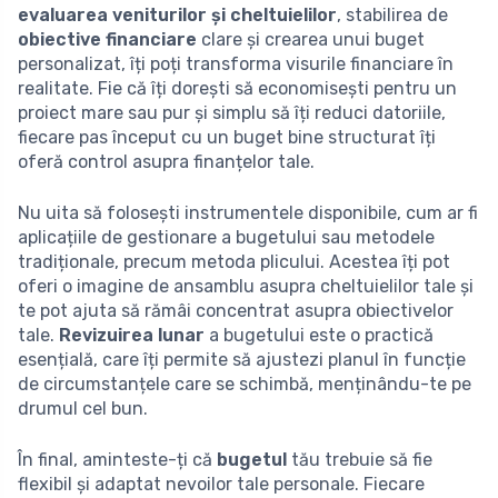
evaluarea veniturilor și cheltuielilor
, stabilirea de
obiective financiare
clare și crearea unui buget
personalizat, îți poți transforma visurile financiare în
realitate. Fie că îți dorești să economisești pentru un
proiect mare sau pur și simplu să îți reduci datoriile,
fiecare pas început cu un buget bine structurat îți
oferă control asupra finanțelor tale.
Nu uita să folosești instrumentele disponibile, cum ar fi
aplicațiile de gestionare a bugetului sau metodele
tradiționale, precum metoda plicului. Acestea îți pot
oferi o imagine de ansamblu asupra cheltuielilor tale și
te pot ajuta să rămâi concentrat asupra obiectivelor
tale.
Revizuirea lunar
a bugetului este o practică
esențială, care îți permite să ajustezi planul în funcție
de circumstanțele care se schimbă, menținându-te pe
drumul cel bun.
În final, aminteste-ți că
bugetul
tău trebuie să fie
flexibil și adaptat nevoilor tale personale. Fiecare