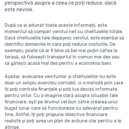
perspectivă asupra a ceea ce poți reduce, dacă
este nevoie.
După ce ai adunat toate aceste informații, este
momentul să compari venitul net cu cheltuielile totale.
Dacă cheltuielile tale depășesc venitul, este esențial să
identifici domeniile în care poți reduce costurile. De
exemplu, poate că ar fi bine să bei mai puțin cafea la
terasă, să folosești transportul în comun mai des sau
să gătești acasă mai des pentru a economisi bani.
Așadar, evaluarea veniturilor și cheltuielilor nu este
doar un simplu exercițiu contabil, ci o metodă prin care
îți poți controla finanțele și poți lua decizii informate
pentru viitor. Cu o imagine clară asupra situației tale
financiare, ești pe drumul cel bun către crearea unui
buget lunar care să funcționeze cu adevărat pentru
tine. Astfel, îți poți propune obiective financiare
realiste și poți avea un plan de acțiune clar pentru a le
atinge.