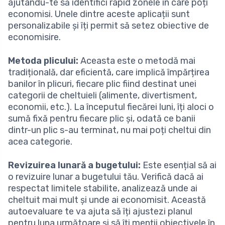
ajutându-te să identifici rapid zonele în care poți
economisi. Unele dintre aceste aplicații sunt
personalizabile și îți permit să setez obiective de
economisire.
Metoda plicului:
Aceasta este o metodă mai
tradițională, dar eficientă, care implică împărțirea
banilor în plicuri, fiecare plic fiind destinat unei
categorii de cheltuieli (alimente, divertisment,
economii, etc.). La începutul fiecărei luni, îți aloci o
sumă fixă pentru fiecare plic și, odată ce banii
dintr-un plic s-au terminat, nu mai poți cheltui din
acea categorie.
Revizuirea lunară a bugetului:
Este esențial să ai
o revizuire lunar a bugetului tău. Verifică dacă ai
respectat limitele stabilite, analizează unde ai
cheltuit mai mult și unde ai economisit. Această
autoevaluare te va ajuta să îți ajustezi planul
pentru luna următoare și să îți menții obiectivele în