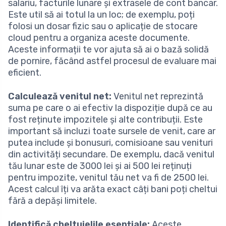
salariu, facturile lunare și extrasele de cont bancar.
Este util să ai totul la un loc; de exemplu, poți
folosi un dosar fizic sau o aplicație de stocare
cloud pentru a organiza aceste documente.
Aceste informații te vor ajuta să ai o bază solidă
de pornire, făcând astfel procesul de evaluare mai
eficient.
Calculează venitul net:
Venitul net reprezintă
suma pe care o ai efectiv la dispoziție după ce au
fost reținute impozitele și alte contribuții. Este
important să incluzi toate sursele de venit, care ar
putea include și bonusuri, comisioane sau venituri
din activități secundare. De exemplu, dacă venitul
tău lunar este de 3000 lei și ai 500 lei reținuți
pentru impozite, venitul tău net va fi de 2500 lei.
Acest calcul îți va arăta exact câți bani poți cheltui
fără a depăși limitele.
Identifică cheltuielile esențiale:
Aceste