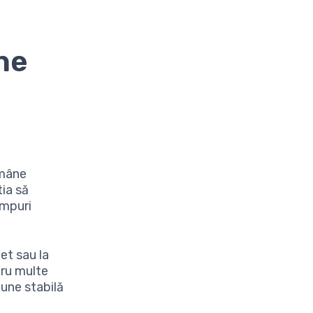
ne
ămâne
tia să
impuri
et sau la
ru multe
une stabilă