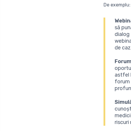
De exemplu:
Webina
să pună
dialog 
webinar
de caz,
Forumu
oportu
astfel 
forum 
profun
Simulă
cunoști
medici
riscuri