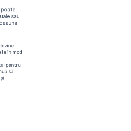
ă poate
tuale sau
otdeauna
 devine
sta în mod
tal pentru
inuă să
și