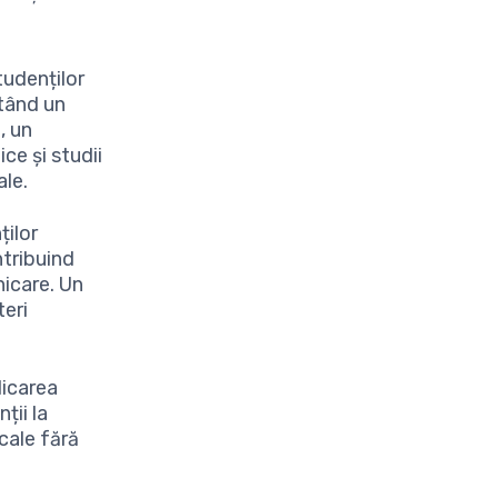
tudenților
itând un
, un
ce și studii
ale.
ților
ntribuind
nicare. Un
teri
licarea
ții la
cale fără