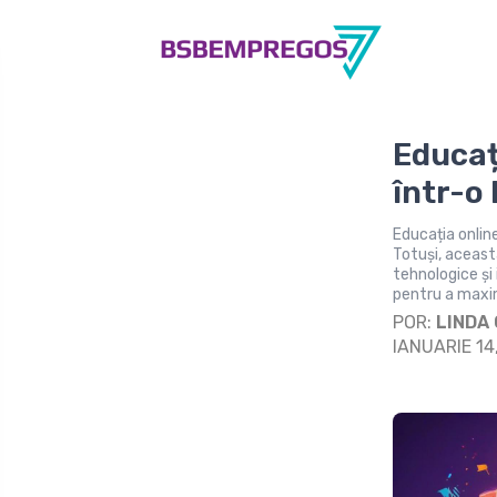
Educaț
într-o
Educația online
Totuși, aceasta
tehnologice și
pentru a maxim
POR:
LINDA
IANUARIE 14