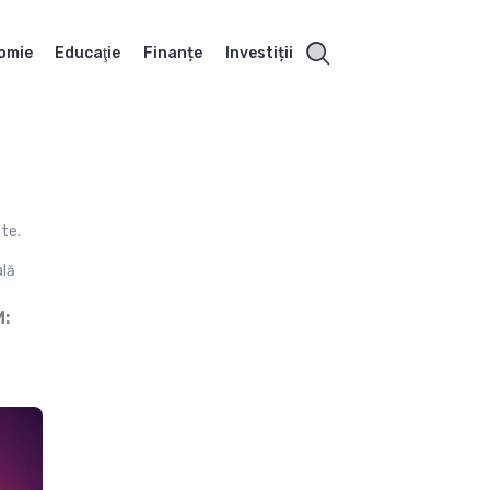
omie
Educaţie
Finanțe
Investiții
ate.
ală
: