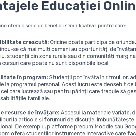
tajele Educației Onli
ne oferă o serie de beneficii semnificative, printre care:
bilitate crescută:
Oricine poate participa de oriunde
ându-se că mai mulți oameni au oportunități de învățar
u, studenții din zone rurale sau din comunități margina
 cursuri care poate nu sunt disponibile local.
ilitate în program:
Studenții pot învăța în ritmul lor, 
ile la programul personal. Acest lucru este deosebit de
 cei care lucrează sau pentru părinți care trebuie să ge
abilitățile familiale.
e resurse de învățare:
Accesul la materiale variate, d
lipuri la articole și forumuri de discuție, îmbunătățește
ional. De exemplu, platforme precum Moodle sau Goo
oom oferă studenților instrumente interactive care fac