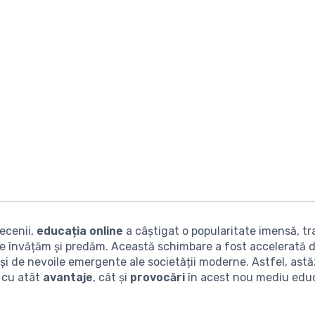
decenii,
educația online
a câștigat o popularitate imensă, 
e învățăm și predăm. Această schimbare a fost accelerată 
și de nevoile emergente ale societății moderne. Astfel, astă
 cu atât
avantaje
, cât și
provocări
în acest nou mediu educ