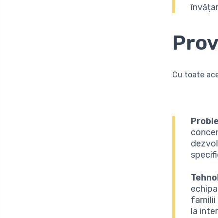
învăța
Prov
Cu toate ace
Proble
concen
dezvolt
specifi
Tehnol
echipa
famili
la inte