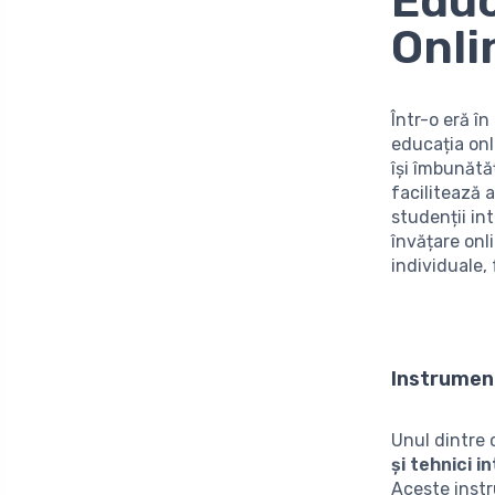
Educ
Onli
Într-o eră în
educația onl
își îmbunătă
facilitează 
studenții in
învățare onl
individuale,
Instrument
Unul dintre 
și tehnici i
Aceste instr