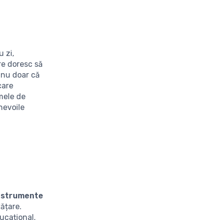
u zi,
re doresc să
 nu doar că
care
rmele de
nevoile
nstrumente
ățare.
ucațional.