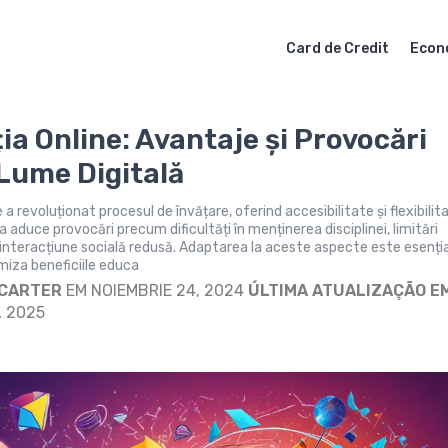
Card de Credit
Econ
ia Online: Avantaje și Provocări
 Lume Digitală
 a revoluționat procesul de învățare, oferind accesibilitate și flexibilit
 aduce provocări precum dificultăți în menținerea disciplinei, limitări
 interacțiune socială redusă. Adaptarea la aceste aspecte este esenți
iza beneficiile educa
 CARTER
EM NOIEMBRIE 24, 2024
ÚLTIMA ATUALIZAÇÃO EM
, 2025