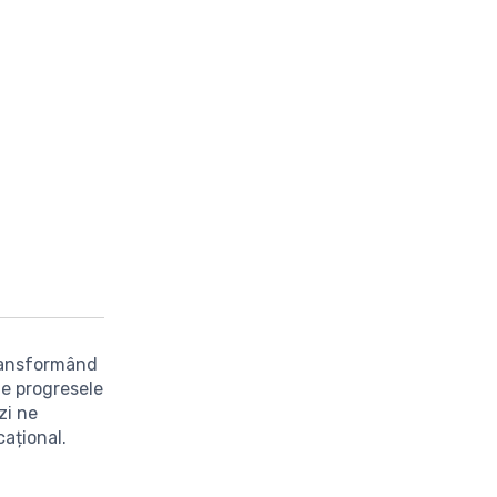
transformând
de progresele
zi ne
ațional.