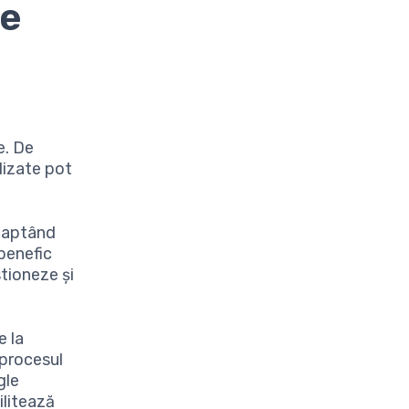
ne
,
e. De
lizate pot
adaptând
 benefic
stioneze și
e la
 procesul
gle
ilitează