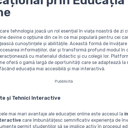
ațional prin Educația
ne
 care tehnologia joacă un rol esențial în viața noastră de zi c
ine devine o opțiune din ce în ce mai populară pentru cei ca
țească cunoștințele și abilitățile. Această formă de învățare
accesarea informațiilor, dar și transformă profund modul în 
teracționează cu materialul didactic și cu colegii lor. Platfo
ine oferă o gamă largă de oportunități care se adaptează la 
 făcând educația mai accesibilă și mai interactivă.
Pubblicità
e și Tehnici Interactive
cele mai mari avantaje ale educației online este accesul la
i
nteractive
care îmbunătățesc semnificativ experiența de înv
umente permit studenților să se implice activ în procesul ed