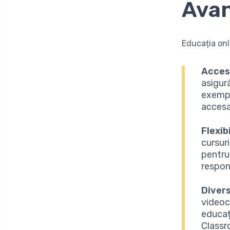
Avan
Educația onli
Accesi
asigur
exempl
accesa
Flexib
cursur
pentru
respons
Divers
videoc
educaț
Classr