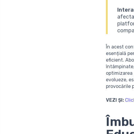
Intera
afecta 
platfo
compar
În acest con
esențială pe
eficient. Ab
întâmpinate,
optimizarea 
evolueze, es
provocările 
VEZI ȘI:
Clic
Îmbu