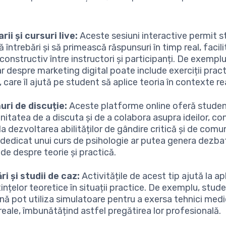
rii și cursuri live:
Aceste sesiuni interactive permit s
 întrebări și să primească răspunsuri în timp real, facil
constructiv între instructori și participanți. De exemplu
 despre marketing digital poate include exerciții practi
 care îl ajută pe student să aplice teoria în contexte re
ri de discuție:
Aceste platforme online oferă studen
nitatea de a discuta și de a colabora asupra ideilor, co
la dezvoltarea abilităților de gândire critică și de comu
dedicat unui curs de psihologie ar putea genera dezba
de despre teorie și practică.
ri și studii de caz:
Activitățile de acest tip ajută la ap
nțelor teoretice în situații practice. De exemplu, studen
nă pot utiliza simulatoare pentru a exersa tehnici medi
 reale, îmbunătățind astfel pregătirea lor profesională.