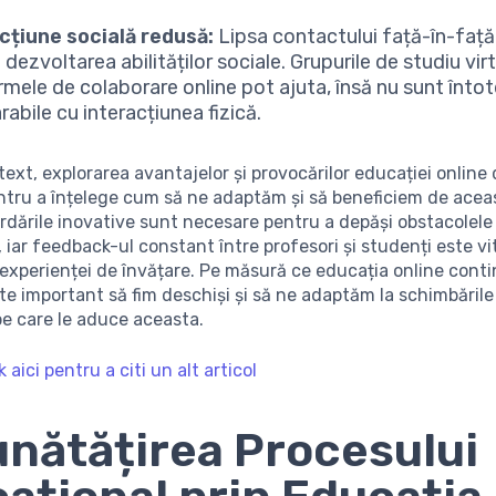
cțiune socială redusă:
Lipsa contactului față-în-faț
dezvoltarea abilităților sociale. Grupurile de studiu vir
rmele de colaborare online pot ajuta, însă nu sunt înt
abile cu interacțiunea fizică.
text, explorarea avantajelor și provocărilor educației online
ntru a înțelege cum să ne adaptăm și să beneficiem de acea
ordările inovative sunt necesare pentru a depăși obstacolele
 iar feedback-ul constant între profesori și studenți este vi
experienței de învățare. Pe măsură ce educația online cont
te important să fim deschiși și să ne adaptăm la schimbările 
pe care le aduce aceasta.
k aici pentru a citi un alt articol
nătățirea Procesului