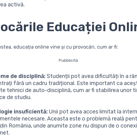
rea activă.
ocările Educației Onli
stea, educația online vine și cu provocări, cum ar fi:
Pubblicità
me de disciplină:
Studenții pot avea dificultăți în a r
trați fără un cadru tradițional. Este important ca aceș
e tehnici de auto-disciplină, cum ar fi stabilirea unor t
ce de studiu.
ogie insuficientă:
Unii pot avea acces limitat la intern
mentele necesare. Aceasta este o problemă reală pent
i din România, unde anumite zone nu dispun de o conexi
rnet.