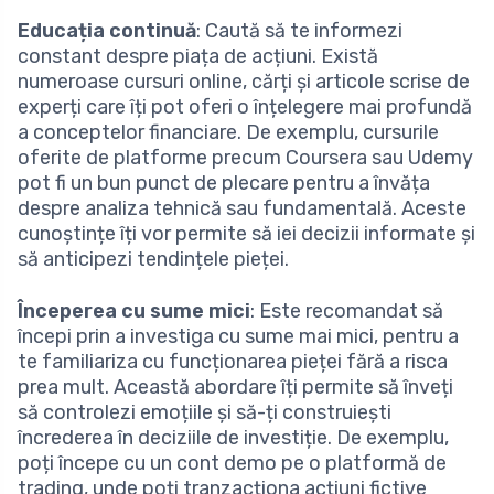
Educația continuă
: Caută să te informezi
constant despre piața de acțiuni. Există
numeroase cursuri online, cărți și articole scrise de
experți care îți pot oferi o înțelegere mai profundă
a conceptelor financiare. De exemplu, cursurile
oferite de platforme precum Coursera sau Udemy
pot fi un bun punct de plecare pentru a învăța
despre analiza tehnică sau fundamentală. Aceste
cunoștințe îți vor permite să iei decizii informate și
să anticipezi tendințele pieței.
Începerea cu sume mici
: Este recomandat să
începi prin a investiga cu sume mai mici, pentru a
te familiariza cu funcționarea pieței fără a risca
prea mult. Această abordare îți permite să înveți
să controlezi emoțiile și să-ți construiești
încrederea în deciziile de investiție. De exemplu,
poți începe cu un cont demo pe o platformă de
trading, unde poți tranzacționa acțiuni fictive