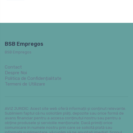
BSB Empregos
BSB Empregos
Contact
Despre Noi
Politica de Confidențialitate
Termeni de Utilizare
AVIZ JURIDIC: Acest site web oferă informații și conținut relevante.
Subliniem faptul că nu solicităm plăți, depozite sau orice formă de
avans financiar pentru a accesa conținutul nostru sau pentru a
obține produsele și serviciile menționate. Dacă primiți orice
comunicare în numele nostru prin care se solicită plată sau
informații suplimentare, vă rugăm să ne anunțați imediat. Scopul