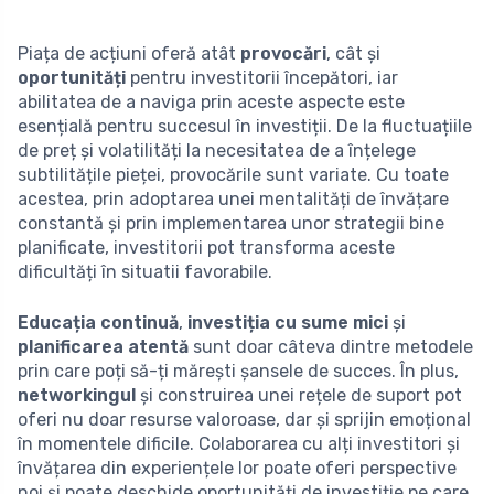
Piața de acțiuni oferă atât
provocări
, cât și
oportunități
pentru investitorii începători, iar
abilitatea de a naviga prin aceste aspecte este
esențială pentru succesul în investiții. De la fluctuațiile
de preț și volatilități la necesitatea de a înțelege
subtilitățile pieței, provocările sunt variate. Cu toate
acestea, prin adoptarea unei mentalități de învățare
constantă și prin implementarea unor strategii bine
planificate, investitorii pot transforma aceste
dificultăți în situatii favorabile.
Educația continuă
,
investiția cu sume mici
și
planificarea atentă
sunt doar câteva dintre metodele
prin care poți să-ți mărești șansele de succes. În plus,
networkingul
și construirea unei rețele de suport pot
oferi nu doar resurse valoroase, dar și sprijin emoțional
în momentele dificile. Colaborarea cu alți investitori și
învățarea din experiențele lor poate oferi perspective
noi și poate deschide oportunități de investiție pe care,