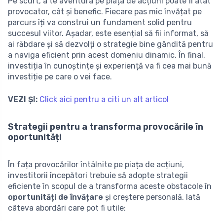
Pe scurt, a te aventura pe piața de acțiuni poate fi atât
provocator, cât și benefic. Fiecare pas mic învățat pe
parcurs îți va construi un fundament solid pentru
succesul viitor. Așadar, este esențial să fii informat, să
ai răbdare și să dezvolți o strategie bine gândită pentru
a naviga eficient prin acest domeniu dinamic. În final,
investiția în cunoștințe și experiență va fi cea mai bună
investiție pe care o vei face.
VEZI ȘI:
Click aici pentru a citi un alt articol
Strategii pentru a transforma provocările în
oportunități
În fața provocărilor întâlnite pe piața de acțiuni,
investitorii începători trebuie să adopte strategii
eficiente în scopul de a transforma aceste obstacole în
oportunități de învățare
și creștere personală. Iată
câteva abordări care pot fi utile: