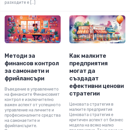
разходите е […]
Методи за
Как малките
финансов контрол
предприятия
за самонаети и
могат да
фрийлансъри
създадат
ефективни ценови
Въведение в управлението
стратегии
на финансите Финансовият
контрол е изключително
Ценовата стратегия в
важен аспект от успешното
малките предприятия
управление на личните и
Ценовата стратегия е
професионалните средства
критичен аспект от бизнес
на самонаетите и
модела на всяко малко
фрийлансърите.