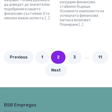
направят голяма разлика и
изградим финансово
да доведат до значителни
стабилно бъдеще.
подобрения в нашето
Основните компоненти на
финансово състояние. Ето
успешната финансова
няколко важни аспекта, […]
нагласа включват:
Планиране […]
…
Previous
1
2
3
11
Next
BSB Empregos
BSB Empregos