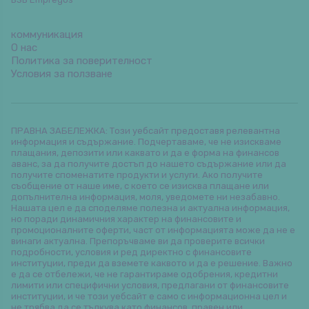
коммуникация
О нас
Политика за поверителност
Условия за ползване
ПРАВНА ЗАБЕЛЕЖКА: Този уебсайт предоставя релевантна
информация и съдържание. Подчертаваме, че не изискваме
плащания, депозити или каквато и да е форма на финансов
аванс, за да получите достъп до нашето съдържание или да
получите споменатите продукти и услуги. Ако получите
съобщение от наше име, с което се изисква плащане или
допълнителна информация, моля, уведомете ни незабавно.
Нашата цел е да споделяме полезна и актуална информация,
но поради динамичния характер на финансовите и
промоционалните оферти, част от информацията може да не е
винаги актуална. Препоръчваме ви да проверите всички
подробности, условия и ред директно с финансовите
институции, преди да вземете каквото и да е решение. Важно
е да се отбележи, че не гарантираме одобрения, кредитни
лимити или специфични условия, предлагани от финансовите
институции, и че този уебсайт е само с информационна цел и
не трябва да се тълкува като финансов, правен или