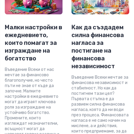
Малки настройки в
Как да създадем
ежедневието,
силна финансова
които помагат за
нагласа за
изграждане на
постигане на
богатство
финансова
независимост
Въведение Всеки от нас
мечтае за финансово
Въведение Всеки мечтае за
благополучие, но често
финансова независимост и
пъти не знае от къде да
стабилност. Но как да
започне. Малките
постигнем тази цел?
настройки в ежедневието
Първата стъпка е да
могат да играят ключова
развием силна финансова
роля за изграждане на
нагласа, която да ни води
устойчиво богатство.
през процеса. Финансовата
Промените, които
нагласа е не само начин на
изглеждат незначителни,
мислене, а и действия,
всъщност могат да
които предприемаме, за да