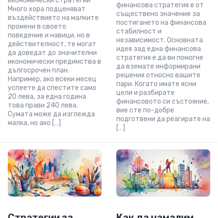
икономически стратегии
финансова стратегия е от
Много хора подценяват
съществено значение за
въздействието на малките
постигането на финансова
промени в своето
стабилност и
поведение и навици, но в
независимост. Основната
действителност, те могат
идея зад една финансова
да доведат до значителни
стратегия е да ви помогне
икономически предимства в
да вземате информирани
дългосрочен план.
решения относно вашите
Например, ако всеки месец
пари. Когато имате ясни
успеете да спестите само
цели и разбирате
20 лева, за една година
финансовото си състояние,
това прави 240 лева.
вие сте по-добре
Сумата може да изглежда
подготвени да реагирате на
малка, но ако […]
[…]
Стратегии за
Как да намалим