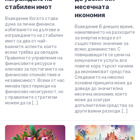
стабилен имот
месечната
икономия
Въведение Когато става
дума за лични финанси,
Въведение В днешно време,
избягването на дългове и
намаляването на разходите
изграждането на стабилен
за енергия и вода е от
имот са два от най-
съществено значение за
важните аспекти, които
всяко домакинство. С
всеки трябва да овладее.
повишаващите се цени на
Правилното управление на
комуналните услуги, все
финансовите ресурси е
повече хора търсят начини
ключово за постигането на
да икономисват средства.
финансово спокойствие и
Следването на няколко
независимост. Всеки от нас
основни принципа може да
минава през периоди на
доведе до значителна
финансово несигурност, но
месечна икономия, която
с правилните стратегии
може да осигури
можем да се […]
допълнителни средства за
други важни разходи. […]