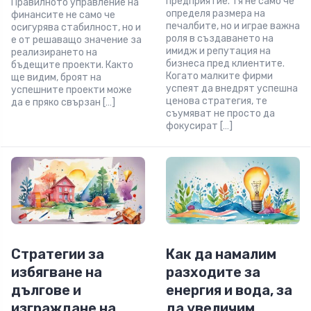
предприятие. Тя не само че
Правилното управление на
определя размера на
финансите не само че
печалбите, но и играе важна
осигурява стабилност, но и
роля в създаването на
е от решаващо значение за
имидж и репутация на
реализирането на
бизнеса пред клиентите.
бъдещите проекти. Както
Когато малките фирми
ще видим, броят на
успеят да внедрят успешна
успешните проекти може
ценова стратегия, те
да е пряко свързан […]
съумяват не просто да
фокусират […]
Стратегии за
Как да намалим
избягване на
разходите за
дългове и
енергия и вода, за
изграждане на
да увеличим