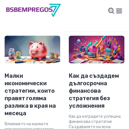
Малки
Как да създадем
икономически
дългосрочна
стратегии, които
финансова
правят голяма
стратегия без
разлика в края на
усложнения
месеца
Как да изградите успешна
финансова стратегия
Влиянието на малките
Създаването на ясна