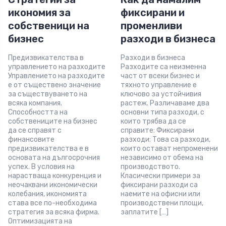
икономия за
фиксирани и
собственици на
променливи
бизнес
разходи в бизнесa
Предизвикателства в
Разходи в бизнеса
управлението на разходите
Разходите са неизменна
Управлението на разходите
част от всеки бизнес и
е от съществено значение
тяхното управление е
за съществуването на
ключово за устойчивия
всяка компания.
растеж. Различаваме два
Способността на
основни типа разходи, с
собствениците на бизнес
които трябва да се
да се справят с
справите: Фиксирани
финансовите
разходи: Това са разходи,
предизвикателства е в
които остават непроменени
основата на дългосрочния
независимо от обема на
успех. В условия на
производството.
нарастваща конкуренция и
Класически примери за
неочаквани икономически
фиксирани разходи са
колебания, икономията
наемите на офисни или
става все по-необходима
производствени площи,
стратегия за всяка фирма.
заплатите […]
Оптимизацията на