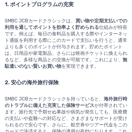
1. ポイントプログラムの充実
SMBC JCBカードクラシックは、
買い物や定期支払いでの
利用を通してポイントを効率よく貯められる
仕組みが特長
です。例えば、毎日の食料品を購入する際やインターネッ
ト通販を利用する際にこのカードで支払いを行うと、通常
よりも多くのポイントが付与されます。貯めたポイント
は、日用品や家電製品、さらには映画チケットに換えられ
るなど、多様な商品との交換が可能です。これにより、
無
駄遣いのない賢いお買い物
を実現できます。
2. 安心の海外旅行保険
SMBC JCBカードクラシックを持っていると、
海外旅行時
のトラブルに備えた充実した保険サービス
が付帯されてい
ます。旅行先で予期せぬ事故や病気が発生しても、医療費
の支払いや盗難への対応など、さまざまなサポートが受け
られるので安心です。さらに、航空券やツアー代金をこの
カードで決済すると、保険の適用が有効になります。これ