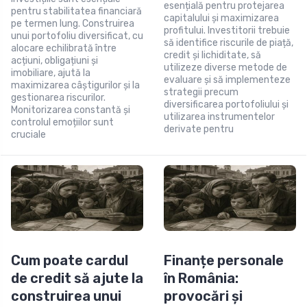
esențială pentru protejarea
pentru stabilitatea financiară
capitalului și maximizarea
pe termen lung. Construirea
profitului. Investitorii trebuie
unui portofoliu diversificat, cu
să identifice riscurile de piață,
alocare echilibrată între
credit și lichiditate, să
acțiuni, obligațiuni și
utilizeze diverse metode de
imobiliare, ajută la
evaluare și să implementeze
maximizarea câștigurilor și la
strategii precum
gestionarea riscurilor.
diversificarea portofoliului și
Monitorizarea constantă și
utilizarea instrumentelor
controlul emoțiilor sunt
derivate pentru
cruciale
Cum poate cardul
Finanțe personale
de credit să ajute la
în România:
construirea unui
provocări și