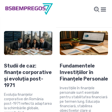
Studii de caz:
Fundamentele
finanțe corporative
Investițiilor în
și evoluția post-
Finanțele Personale
1971
Investițiile în finanțele
personale sunt esențiale
Evoluția finanțelor
pentru stabilitatea financiară
corporative din România
pe termen lung. Educația
post-1971 reflectă adaptarea
financiară, stabilirea
la schimbările globale,
obiectivelor clare și