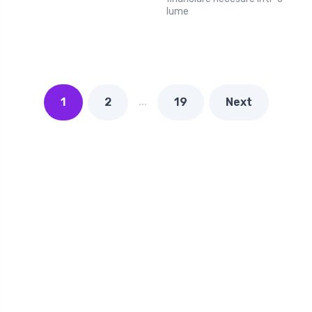
lume
…
1
2
19
Next