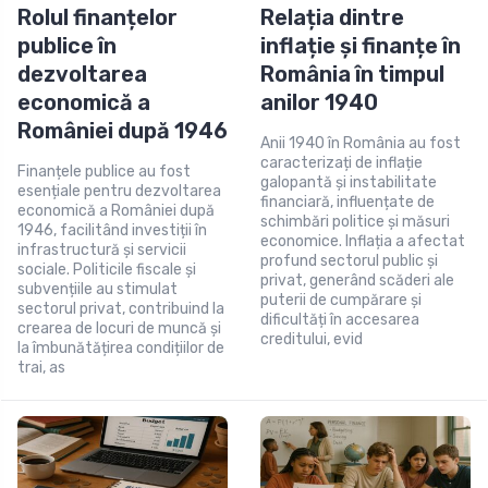
Rolul finanțelor
Relația dintre
publice în
inflație și finanțe în
dezvoltarea
România în timpul
economică a
anilor 1940
României după 1946
Anii 1940 în România au fost
caracterizați de inflație
Finanțele publice au fost
galopantă și instabilitate
esențiale pentru dezvoltarea
financiară, influențate de
economică a României după
schimbări politice și măsuri
1946, facilitând investiții în
economice. Inflația a afectat
infrastructură și servicii
profund sectorul public și
sociale. Politicile fiscale și
privat, generând scăderi ale
subvențiile au stimulat
puterii de cumpărare și
sectorul privat, contribuind la
dificultăți în accesarea
crearea de locuri de muncă și
creditului, evid
la îmbunătățirea condițiilor de
trai, as