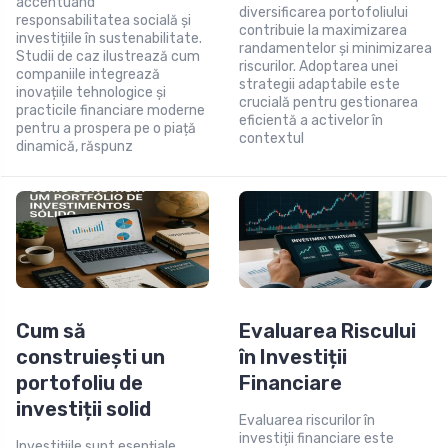
accentuând
diversificarea portofoliului
responsabilitatea socială și
contribuie la maximizarea
investițiile în sustenabilitate.
randamentelor și minimizarea
Studii de caz ilustrează cum
riscurilor. Adoptarea unei
companiile integrează
strategii adaptabile este
inovațiile tehnologice și
crucială pentru gestionarea
practicile financiare moderne
eficientă a activelor în
pentru a prospera pe o piață
contextul
dinamică, răspunz
Cum să
Evaluarea Riscului
construiești un
în Investiții
portofoliu de
Financiare
investiții solid
Evaluarea riscurilor în
investiții financiare este
Investițiile sunt esențiale