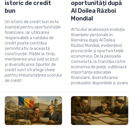
istoric de credit
oportunități după
bun
Al Doilea Război
Mondial
Un istoric de credit bun este
esențial pentru oportunitățile
Articolul analizează evoluția
financiare, iar utilizarea
finanțelor personale în
responsabilă a cardului de
România după Al Doilea
credit poate contribui
Război Mondial, evidențiind
semnificativ la această
provocările și oportunitățile
construcție. Plățile la timp,
economice. De la perioada
menținerea unui sold scăzut
comunistă, la tranziția către
și diversificarea tipurilor de
economia de piață, subliniază
credit sunt strategii cheie
importanța educației
pentru îmbunătățirea scorului
financiare, diversificarea
de credit
produselor disponibile și avans