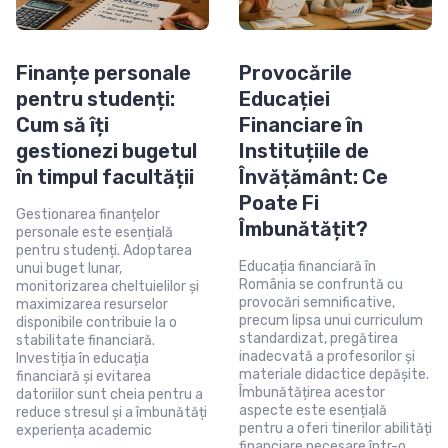
Finanțe personale
Provocările
pentru studenți:
Educației
Cum să îți
Financiare în
gestionezi bugetul
Instituțiile de
în timpul facultății
Învățământ: Ce
Poate Fi
Gestionarea finanțelor
Îmbunătățit?
personale este esențială
pentru studenți. Adoptarea
Educația financiară în
unui buget lunar,
România se confruntă cu
monitorizarea cheltuielilor și
provocări semnificative,
maximizarea resurselor
precum lipsa unui curriculum
disponibile contribuie la o
standardizat, pregătirea
stabilitate financiară.
inadecvată a profesorilor și
Investiția în educația
materiale didactice depășite.
financiară și evitarea
Îmbunătățirea acestor
datoriilor sunt cheia pentru a
aspecte este esențială
reduce stresul și a îmbunătăți
pentru a oferi tinerilor abilități
experiența academic
financiare necesare într-o