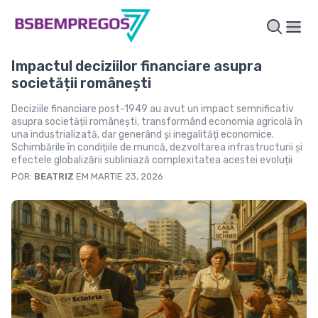
Impactul deciziilor financiare asupra
societății românești
Deciziile financiare post-1949 au avut un impact semnificativ
asupra societății românești, transformând economia agricolă în
una industrializată, dar generând și inegalități economice.
Schimbările în condițiile de muncă, dezvoltarea infrastructurii și
efectele globalizării subliniază complexitatea acestei evoluții
POR:
BEATRIZ
EM MARTIE 23, 2026