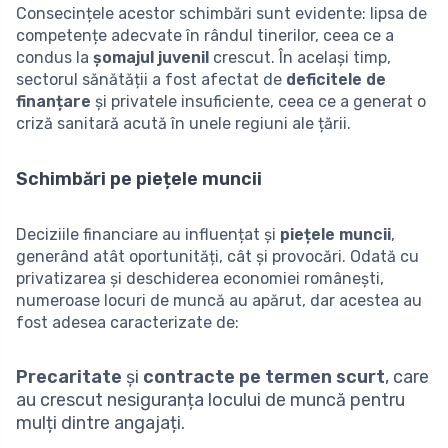
Consecințele acestor schimbări sunt evidente: lipsa de
competențe adecvate în rândul tinerilor, ceea ce a
condus la
șomajul juvenil
crescut. În același timp,
sectorul sănătății a fost afectat de
deficitele de
finanțare
și privatele insuficiente, ceea ce a generat o
criză sanitară acută în unele regiuni ale țării.
Schimbări pe piețele muncii
Deciziile financiare au influențat și
piețele muncii
,
generând atât oportunități, cât și provocări. Odată cu
privatizarea și deschiderea economiei românești,
numeroase locuri de muncă au apărut, dar acestea au
fost adesea caracterizate de:
Precaritate
și
contracte pe termen scurt
, care
au crescut nesiguranța locului de muncă pentru
mulți dintre angajați.