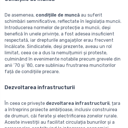
De asemenea,
condițiile de muncă
au suferit
schimbări semnificative, reflectate în legislația muncii.
Introducerea normelor de protecție a muncii, deși
benefică în unele privințe, a fost adesea insuficient
respectată, iar drepturile angajaților erau frecvent
încălcate. Sindicatele, deși prezente, aveau un rol
limitat, ceea ce a dus la nemulțumiri și proteste,
culminând în evenimente notabile precum grevele din
anii ’70 și ’80, care subliniau frustrarea muncitorilor
față de condițiile precare.
Dezvoltarea infrastructurii
În ceea ce privește
dezvoltarea infrastructurii
, țara
a întreprins proiecte ambițioase, inclusiv construirea
de drumuri, căi ferate și electrificarea zonelor rurale.
Aceste investiții au facilitat circulația bunurilor și a