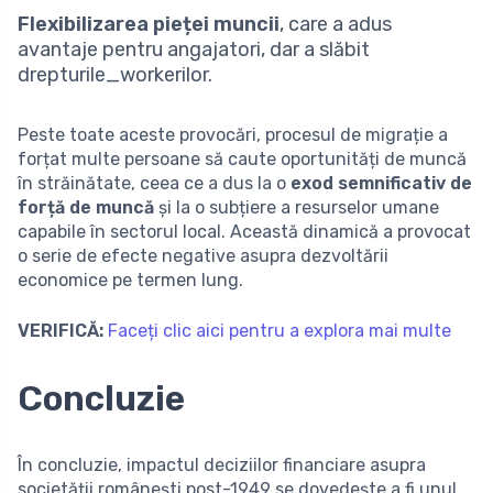
Flexibilizarea pieței muncii
, care a adus
avantaje pentru angajatori, dar a slăbit
drepturile_workerilor.
Peste toate aceste provocări, procesul de migrație a
forțat multe persoane să caute oportunități de muncă
în străinătate, ceea ce a dus la o
exod semnificativ de
forță de muncă
și la o subțiere a resurselor umane
capabile în sectorul local. Această dinamică a provocat
o serie de efecte negative asupra dezvoltării
economice pe termen lung.
VERIFICĂ:
Faceți clic aici pentru a explora mai multe
Concluzie
În concluzie, impactul deciziilor financiare asupra
societății românești post-1949 se dovedește a fi unul