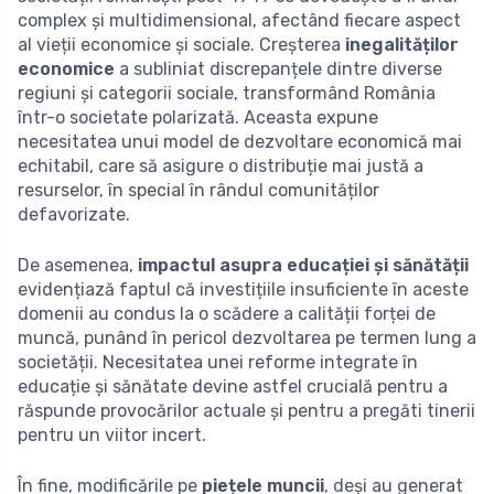
complex și multidimensional, afectând fiecare aspect
al vieții economice și sociale. Creșterea
inegalităților
economice
a subliniat discrepanțele dintre diverse
regiuni și categorii sociale, transformând România
într-o societate polarizată. Aceasta expune
necesitatea unui model de dezvoltare economică mai
echitabil, care să asigure o distribuție mai justă a
resurselor, în special în rândul comunităților
defavorizate.
De asemenea,
impactul asupra educației și sănătății
evidențiază faptul că investițiile insuficiente în aceste
domenii au condus la o scădere a calității forței de
muncă, punând în pericol dezvoltarea pe termen lung a
societății. Necesitatea unei reforme integrate în
educație și sănătate devine astfel crucială pentru a
răspunde provocărilor actuale și pentru a pregăti tinerii
pentru un viitor incert.
În fine, modificările pe
piețele muncii
, deși au generat