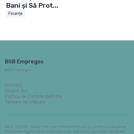
Bani și Să Prot...
Finanțe
BSB Empregos
BSB Empregos
Contact
Despre Noi
Politica de Confidențialitate
Termeni de Utilizare
AVIZ JURIDIC: Acest site web oferă informații și conținut relevante.
Subliniem faptul că nu solicităm plăți, depozite sau orice formă de