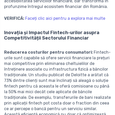
accesibilitatea serviciilor financiare, dar transformă în
profunzime întregul ecosistem financiar din România.
VERIFICĂ:
Faceți clic aici pentru a explora mai multe
Inovația și Impactul Fintech-urilor asupra
Competitivității Sectorului Financiar
Reducerea costurilor pentru consumatori:
Fintech-
urile sunt capabile să ofere servicii financiare la prețuri
mai competitive prin eliminarea cheltuielilor de
întreținere asociate cu infrastructura fizică a băncilor
tradiționale. Un studiu publicat de Deloitte a arătat că
73% dintre clienți sunt mai înclinați să aleagă o soluție
fintech pentru că aceasta le oferă comisioane cu până
la 50% mai mici decât cele aplicate de băncile
tradiționale. De exemplu, transferurile de bani realizate
prin aplicații fintech pot costa doar o fraction din ceea
ce ar percepe o bancă pentru un serviciu similar.
Această eficiență economică nu doar că optimizează