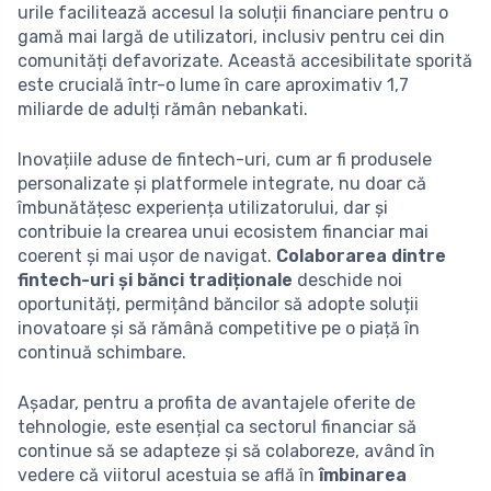
urile facilitează accesul la soluții financiare pentru o
gamă mai largă de utilizatori, inclusiv pentru cei din
comunități defavorizate. Această accesibilitate sporită
este crucială într-o lume în care aproximativ 1,7
miliarde de adulți rămân nebankati.
Inovațiile aduse de fintech-uri, cum ar fi produsele
personalizate și platformele integrate, nu doar că
îmbunătățesc experiența utilizatorului, dar și
contribuie la crearea unui ecosistem financiar mai
coerent și mai ușor de navigat.
Colaborarea dintre
fintech-uri și bănci tradiționale
deschide noi
oportunități, permițând băncilor să adopte soluții
inovatoare și să rămână competitive pe o piață în
continuă schimbare.
Așadar, pentru a profita de avantajele oferite de
tehnologie, este esențial ca sectorul financiar să
continue să se adapteze și să colaboreze, având în
vedere că viitorul acestuia se află în
îmbinarea