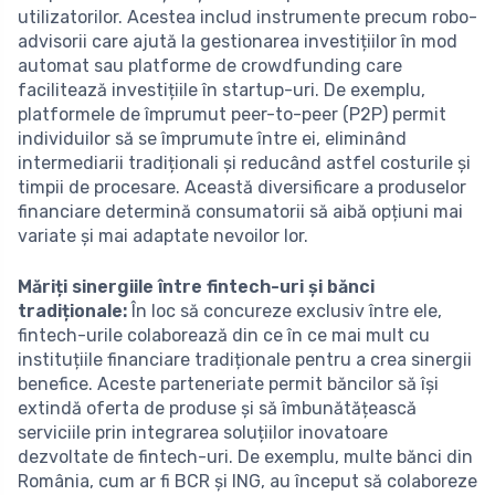
utilizatorilor. Acestea includ instrumente precum robo-
advisorii care ajută la gestionarea investițiilor în mod
automat sau platforme de crowdfunding care
facilitează investițiile în startup-uri. De exemplu,
platformele de împrumut peer-to-peer (P2P) permit
individuilor să se împrumute între ei, eliminând
intermediarii tradiționali și reducând astfel costurile și
timpii de procesare. Această diversificare a produselor
financiare determină consumatorii să aibă opțiuni mai
variate și mai adaptate nevoilor lor.
Măriți sinergiile între fintech-uri și bănci
tradiționale:
În loc să concureze exclusiv între ele,
fintech-urile colaborează din ce în ce mai mult cu
instituțiile financiare tradiționale pentru a crea sinergii
benefice. Aceste parteneriate permit băncilor să își
extindă oferta de produse și să îmbunătățească
serviciile prin integrarea soluțiilor inovatoare
dezvoltate de fintech-uri. De exemplu, multe bănci din
România, cum ar fi BCR și ING, au început să colaboreze