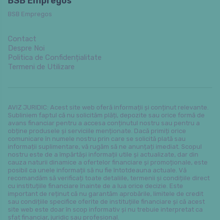
BSB Empregos
BSB Empregos
Contact
Despre Noi
Politica de Confidențialitate
Termeni de Utilizare
AVIZ JURIDIC: Acest site web oferă informații și conținut relevante.
Subliniem faptul că nu solicităm plăți, depozite sau orice formă de
avans financiar pentru a accesa conținutul nostru sau pentru a
obține produsele și serviciile menționate. Dacă primiți orice
comunicare în numele nostru prin care se solicită plată sau
informații suplimentare, vă rugăm să ne anunțați imediat. Scopul
nostru este de a împărtăși informații utile și actualizate, dar din
cauza naturii dinamice a ofertelor financiare și promoționale, este
posibil ca unele informații să nu fie întotdeauna actuale. Vă
recomandăm să verificați toate detaliile, termenii și condițiile direct
cu instituțiile financiare înainte de a lua orice decizie. Este
important de reținut că nu garantăm aprobările, limitele de credit
sau condițiile specifice oferite de instituțiile financiare și că acest
site web este doar în scop informativ și nu trebuie interpretat ca
sfat financiar, juridic sau profesional.