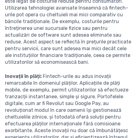
este legat de costurile reduse pentru consumatori.
Utilizarea tehnologiei avansate înseamnă că fintech-
urile pot opera cu cheltuieli mai mici comparativ cu
băncile tradiționale. De exemplu, costurile pentru
întreținerea unei sucursale fizice sau pentru
actualizări de software sunt adesea eliminate sau
reduse. Acest aspect se reflectă în prețurile practicate
pentru servicii, care sunt adesea mai mici decât cele
ale instituțiilor financiare tradiționale, ceea ce permite
utilizatorilor să economisească bani.
Inovații în plăți:
Fintech-urile au adus inovații
remarcabile în domeniul plăților. Aplicațiile de plăți
mobile, de exemplu, permit utilizatorilor să efectueze
tranzacții instantanee, simple și sigure. Portofelele
digitale, cum ar fi Revolut sau Google Pay, au
revoluționat modul în care oamenii își gestionează
cheltuielile zilnice, și totodată oferă soluții pentru
efectuarea plăților internaționale fără comisioane
exorbitante. Aceste inovații nu doar că îmbunătățesc
experiența utilizatorilor, dar și eficientizează întregul