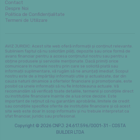
Contact
Despre Noi
Politica de Confidențialitate
Termeni de Utilizare
AVIZ JURIDIC: Acest site web oferă informații și conținut relevante.
Subliniem faptul că nu solicităm plăți, depozite sau orice formă de
avans financiar pentru a accesa conținutul nostru sau pentru a
obține produsele și serviciile menționate. Dacă primiți orice
comunicare în numele nostru prin care se solicită plată sau
informații suplimentare, vă rugăm să ne anunțați imediat. Scopul
nostru este de a împărtăși informații utile și actualizate, dar din
cauza naturii dinamice a ofertelor financiare și promoționale, este
posibil ca unele informații să nu fie întotdeauna actuale. Vă
recomandăm să verificați toate detaliile, termenii și condițiile direct
cu instituțiile financiare înainte de a lua orice decizie. Este
important de reținut că nu garantăm aprobările, limitele de credit
sau condițiile specifice oferite de instituțiile financiare și că acest
site web este doar în scop informativ și nu trebuie interpretat ca
sfat financiar, juridic sau profesional.
Copyright © 2026 CNPJ: 24.617.596/0001-31 - COSTA
BUILDER LTDA