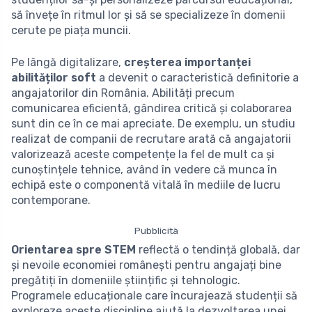
să învețe în ritmul lor și să se specializeze în domenii
cerute pe piața muncii.
Pe lângă digitalizare,
creșterea importanței
abilităților soft
a devenit o caracteristică definitorie a
angajatorilor din România. Abilități precum
comunicarea eficientă, gândirea critică și colaborarea
sunt din ce în ce mai apreciate. De exemplu, un studiu
realizat de companii de recrutare arată că angajatorii
valorizează aceste competențe la fel de mult ca și
cunoștințele tehnice, având în vedere că munca în
echipă este o componentă vitală în mediile de lucru
contemporane.
Pubblicità
Orientarea spre STEM
reflectă o tendință globală, dar
și nevoile economiei românești pentru angajați bine
pregătiți în domeniile științific și tehnologic.
Programele educaționale care încurajează studenții să
exploreze aceste discipline ajută la dezvoltarea unei