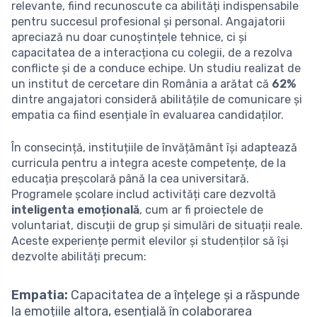
relevante, fiind recunoscute ca abilități indispensabile
pentru succesul profesional și personal. Angajatorii
apreciază nu doar cunoștințele tehnice, ci și
capacitatea de a interacționa cu colegii, de a rezolva
conflicte și de a conduce echipe. Un studiu realizat de
un institut de cercetare din România a arătat că
62%
dintre angajatori consideră abilitățile de comunicare și
empatia ca fiind esențiale în evaluarea candidaților.
În consecință, instituțiile de învățământ își adaptează
curricula pentru a integra aceste competențe, de la
educația preșcolară până la cea universitară.
Programele școlare includ activități care dezvoltă
inteligenta emoțională
, cum ar fi proiectele de
voluntariat, discuții de grup și simulări de situații reale.
Aceste experiențe permit elevilor și studenților să își
dezvolte abilități precum:
Empatia:
Capacitatea de a înțelege și a răspunde
la emoțiile altora, esențială în colaborarea