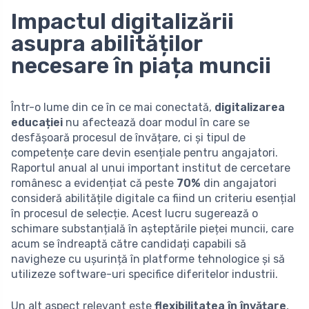
Impactul digitalizării
asupra abilităților
necesare în piața muncii
Într-o lume din ce în ce mai conectată,
digitalizarea
educației
nu afectează doar modul în care se
desfășoară procesul de învățare, ci și tipul de
competențe care devin esențiale pentru angajatori.
Raportul anual al unui important institut de cercetare
românesc a evidențiat că peste
70%
din angajatori
consideră abilitățile digitale ca fiind un criteriu esențial
în procesul de selecție. Acest lucru sugerează o
schimare substanțială în așteptările pieței muncii, care
acum se îndreaptă către candidați capabili să
navigheze cu ușurință în platforme tehnologice și să
utilizeze software-uri specifice diferitelor industrii.
Un alt aspect relevant este
flexibilitatea în învățare
,