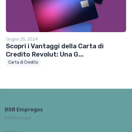
Giugno 25, 2024
Scopri i Vantaggi della Carta di
Credito Revolut: Una G...
Carta di Credito
BSB Empregos
BSB Empregos