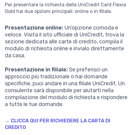
Per presentare la richiesta della UniCredit Card Flexia
Gold hai due opzioni principali: online o in filiale.
Presentazione online:
Un’opzione comoda e
veloce. Visita il sito ufficiale di UniCredit, trova la
sezione dedicata alle carte di credito, compila il
modulo di richiesta online e invialo direttamente
da casa.
Presentazione in filiale:
Se preferisci un
approccio più tradizionale o hai domande
specifiche, puoi andare in una filiale UniCredit. Un
consulente sarà disponibile per aiutarti nella
compilazione del modulo di richiesta e rispondere
a tutte le tue domande.
→ CLICCA QUI PER RICHIEDERE LA CARTA DI
CREDITO