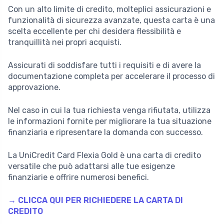
Con un alto limite di credito, molteplici assicurazioni e
funzionalità di sicurezza avanzate, questa carta è una
scelta eccellente per chi desidera flessibilità e
tranquillità nei propri acquisti.
Assicurati di soddisfare tutti i requisiti e di avere la
documentazione completa per accelerare il processo di
approvazione.
Nel caso in cui la tua richiesta venga rifiutata, utilizza
le informazioni fornite per migliorare la tua situazione
finanziaria e ripresentare la domanda con successo.
La UniCredit Card Flexia Gold è una carta di credito
versatile che può adattarsi alle tue esigenze
finanziarie e offrire numerosi benefici.
→ CLICCA QUI PER RICHIEDERE LA CARTA DI
CREDITO