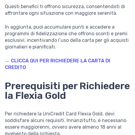
Questi benefici ti offrono sicurezza, consentendoti di
affrontare ogni situazione con maggiore serenità.
In aggiunta, puoi accumulare punti e accedere a
programmi di fidelizzazione che offrono sconti e premi
esclusivi, incentivando l’uso della carta per gli acquisti
giornalieri e pianificati.
→ CLICCA QUI PER RICHIEDERE LA CARTA DI
CREDITO
Prerequisiti per Richiedere
la Flexia Gold
Per richiedere la UniCredit Card Flexia Gold, devi
soddisfare alcuni requisiti. Innanzitutto, è necessario
essere maggiorenni, ovvero avere almeno 18 anni al
momento della richiesta.