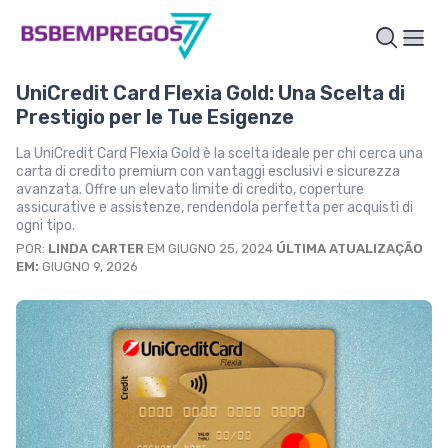
UniCredit Card Flexia Gold: Una Scelta di
Prestigio per le Tue Esigenze
La UniCredit Card Flexia Gold è la scelta ideale per chi cerca una
carta di credito premium con vantaggi esclusivi e sicurezza
avanzata. Offre un elevato limite di credito, coperture
assicurative e assistenze, rendendola perfetta per acquisti di
ogni tipo.
POR:
LINDA CARTER
EM GIUGNO 25, 2024
ÚLTIMA ATUALIZAÇÃO
EM:
GIUGNO 9, 2026