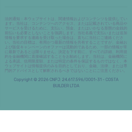
法的通知：本ウェブサイトは、関連情報およびコンテンツを提供してい
ます。当社は、コンテンツへのアクセス、または記載されている商品や
サービスを受けるために、支払い、預金、またはいかなる形態の金銭的
前払いも必要としないことを強調します。当社名義で支払いまたは追加
情報を要求する連絡を受け取った場合は、直ちに当社にご連絡くださ
い。当社の目標は、有用かつ最新の情報を共有することですが、金融お
よび販促キャンペーンのオファーは流動的であるため、一部の情報が常
に最新であるとは限りません。決定を下す前に、すべての詳細、利用規
約を金融機関に直接確認することをお勧めします。当社は、金融機関に
よる承認、信用限度額、または特定の条件を保証するものではなく、本
ウェブサイトは情報提供のみを目的としており、金融、法律、または専
門的アドバイスとして解釈されるべきではないことにご注意ください。
Copyright © 2026 CNPJ: 24.617.596/0001-31 - COSTA
BUILDER LTDA