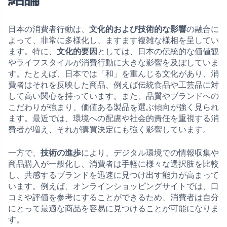
日本の消費者行動は、
文化的および技術的な影響
の融合に
よって、非常に多様化し、ますます複雑な様相を呈してい
ます。特に、
文化的要因
としては、日本の伝統的な価値観
やライフスタイルが消費行動に大きな影響を及ぼしていま
す。たとえば、日本では「和」を重んじる文化があり、消
費者はそれを反映した商品、例えば伝統食品や工芸品に対
して高い関心を持っています。また、品質やブランドへの
こだわりが強まり、価値ある製品を選ぶ傾向が強く見られ
ます。最近では、環境への配慮や社会的責任を重視する消
費者が増え、それが購買決定にも強く影響しています。
一方で、
技術の進歩
により、デジタル環境での情報収集や
商品購入が一般化し、消費者は手軽に様々な選択肢を比較
し、共感するブランドを迅速に見つけ出す能力が高まって
います。例えば、オンラインショッピングサイトでは、口
コミや評価を参考にすることができるため、消費者は自分
にとって最適な商品を容易に見つけることが可能になりま
す。