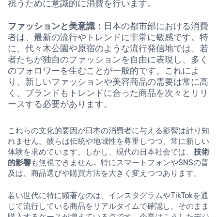
祝うために意識的に消費を行います。
ファッションと美意識：
日本の都市部における消費
者は、最新の流行やトレンドに非常に敏感です。特
に、代々木公園や原宿のような流行発信地では、若
者たちが独自のファッションを自由に表現し、多く
のフォロワーを生むことが一般的です。これによ
り、新しいファッションや美容商品の需要は常に高
く、ブランドもトレンドに合った商品を次々とリリ
ースする必要があります。
これらの文化的要因が日本の消費者に与える影響は計り知
れません。彼らは伝統や地域性を尊重しつつ、常に新しい
体験を求めています。しかし、現代の日本社会では、
技術
的影響
も無視できません。特にスマートフォンやSNSの普
及は、商品選びや購買方法を大きく変えつつあります。
若い世代に特に顕著なのは、インスタグラムやTikTokを通
じて流行している商品をリアルタイムで確認し、そのまま
購入するケースが増えている点です。企業はこうしたデジ